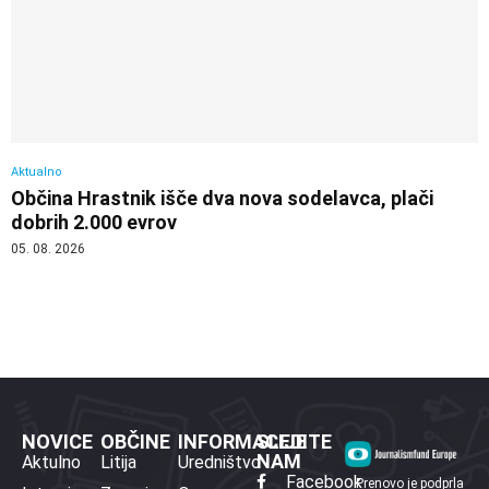
Aktualno
Občina Hrastnik išče dva nova sodelavca, plači
dobrih 2.000 evrov
05. 08. 2026
NOVICE
OBČINE
INFORMACIJE
SLEDITE
NAM
Aktulno
Litija
Uredništvo
Facebook
Prenovo je podprla