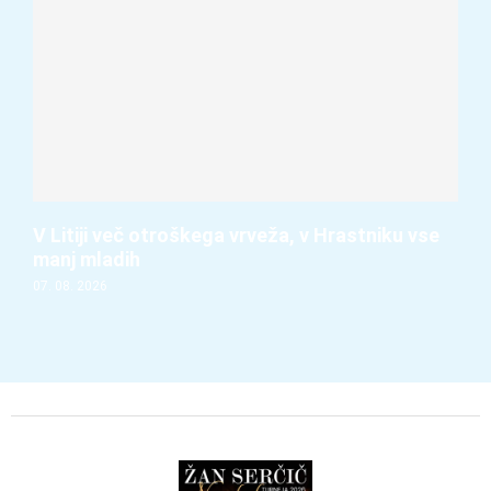
V Litiji več otroškega vrveža, v Hrastniku vse
manj mladih
07. 08. 2026