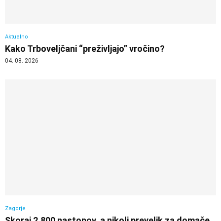
Aktualno
Kako Trboveljčani “preživljajo” vročino?
04. 08. 2026
Zagorje
Skoraj 2.800 nastopov, a nikoli prevelik za domače