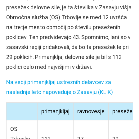
presežek delovne sile, je ta številka v Zasavju višja.
Območna služba (OS) Trbovlje se med 12 uvršča
na tretje mesto območij po številu preseženih
poklicev. Teh predvidevajo 43. Spomnimo, lani so v
zasavski regiji pričakovali, da bo ta presežek le pri
29 poklicih. Primanjkljaj delovne sile je bil s 112
poklici celo med najvišjimi v državi.
Največji primanjkljaj ustreznih delavcev za
naslednje leto napovedujejo Zasavju (KLIK)
primanjkljaj
ravnovesje
presežek
OS
Trbovlje,
112
27
29