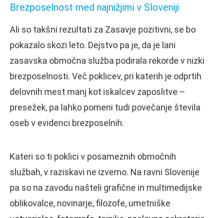
Brezposelnost med najnižjimi v Sloveniji
Ali so takšni rezultati za Zasavje pozitivni, se bo
pokazalo skozi leto. Dejstvo pa je, da je lani
zasavska območna služba podirala rekorde v nizki
brezposelnosti. Več poklicev, pri katerih je odprtih
delovnih mest manj kot iskalcev zaposlitve –
presežek, pa lahko pomeni tudi povečanje števila
oseb v evidenci brezposelnih.
Kateri so ti poklici v posameznih območnih
službah, v raziskavi ne izvemo. Na ravni Slovenije
pa so na zavodu našteli grafične in multimedijske
oblikovalce, novinarje, filozofe, umetniške