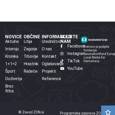
NOVICE
OBČINE
INFORMACIJE
SLEDITE
NAM
Aktulno
Litija
Uredništvo
Facebook
Prenovo je podprla
Intervju
Zagorje
O nas
fundacija
Instagram
Journalismfund Euro
Kronika
Trbovlje
Kontakt
Local Media for
TikTok
Democracy.
1+1=2
Hrastnik
Oglaševanje
YouTube
Šport
Radeče
Projekti
Doživetja
Reference
Brez
filtra
© Zavod ZON.si
Programska zasnova ZON