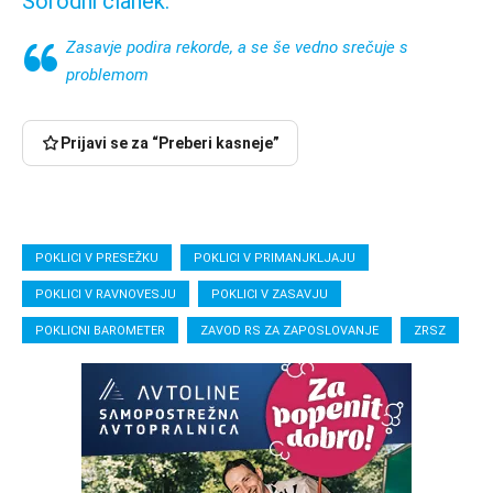
Sorodni članek:
Zasavje podira rekorde, a se še vedno srečuje s
problemom
Prijavi se za “Preberi kasneje”
POKLICI V PRESEŽKU
POKLICI V PRIMANJKLJAJU
POKLICI V RAVNOVESJU
POKLICI V ZASAVJU
POKLICNI BAROMETER
ZAVOD RS ZA ZAPOSLOVANJE
ZRSZ