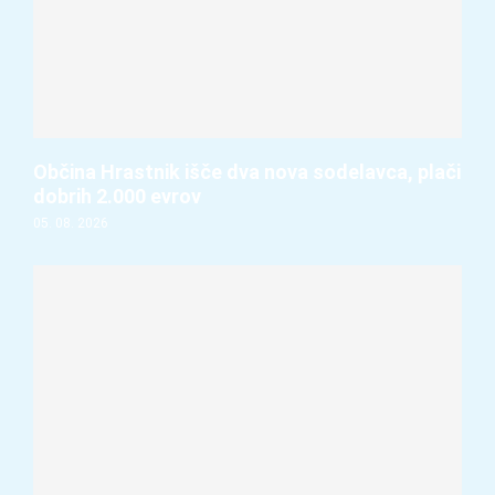
Občina Hrastnik išče dva nova sodelavca, plači
dobrih 2.000 evrov
05. 08. 2026