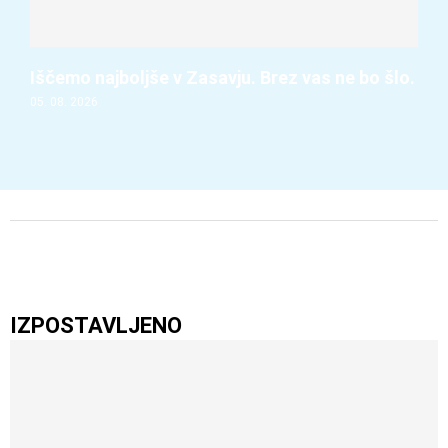
Iščemo najboljše v Zasavju. Brez vas ne bo šlo.
05. 08. 2026
IZPOSTAVLJENO