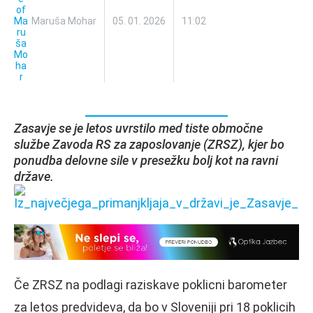
Maruša Mohar
05. 01. 2026
11:02
Zasavje se je letos uvrstilo med tiste območne
službe Zavoda RS za zaposlovanje (ZRSZ), kjer bo
ponudba delovne sile v presežku bolj kot na ravni
države.
Če ZRSZ na podlagi raziskave poklicni barometer
za letos predvideva, da bo v Sloveniji pri 18 poklicih