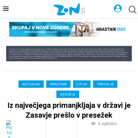
AKTUALNO
HRASTNIK
LITIJA
TRBOVLJE
ZAGORJE
Iz največjega primanjkljaja v državi je
Zasavje prešlo v presežek
6
ogledov