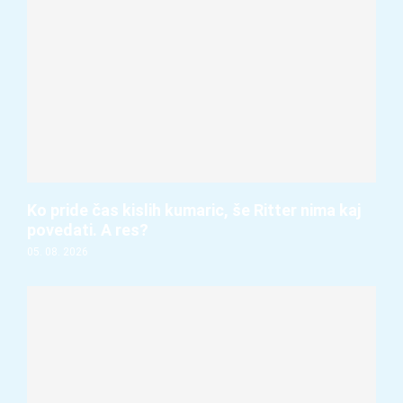
Ko pride čas kislih kumaric, še Ritter nima kaj
povedati. A res?
05. 08. 2026