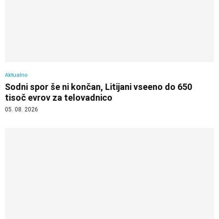
Aktualno
Sodni spor še ni končan, Litijani vseeno do 650
tisoč evrov za telovadnico
05. 08. 2026