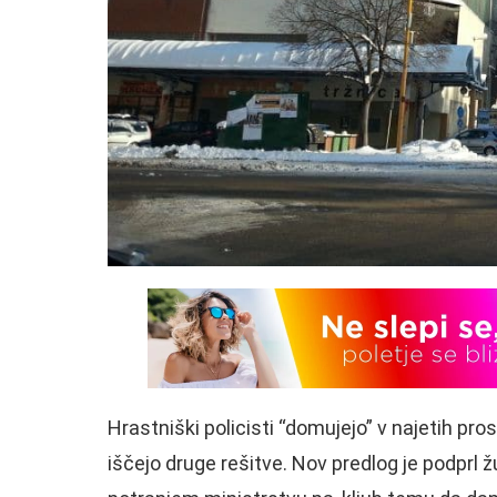
Hrastniški policisti “domujejo” v najetih pros
iščejo druge rešitve. Nov predlog je podprl ž