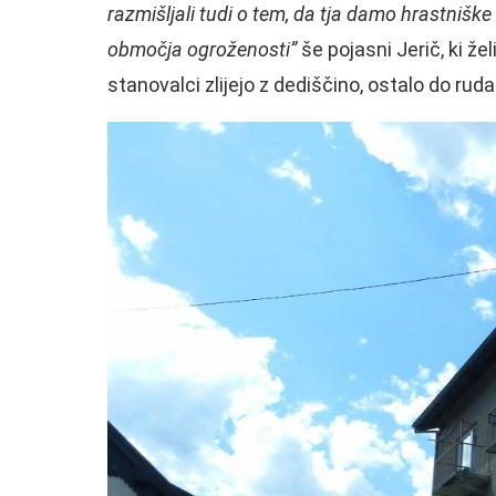
razmišljali tudi o tem, da tja damo hrastniške 
območja ogroženosti”
še pojasni Jerič, ki žel
stanovalci zlijejo z dediščino, ostalo do ruda