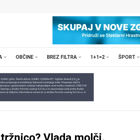
A
OBČINE
BREZ FILTRA
1+1=2
ŠPORT
 tržnico? Vlada molči.