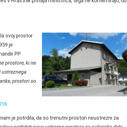
s v Hrastnik prihaja ministrica, tega ne komentirajo, od
šla svoj prostor
959 je
mandir PP
e prostore, ki ne
ni ustreznega
ranke, prostori so
2016
 nam je potrdila, da so trenutni prostori neustrezni za
izadeva pridobiti nove ustrezne prostore za policijsko delo