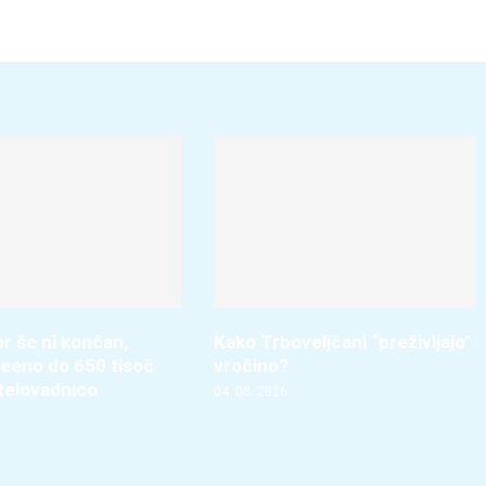
r še ni končan,
Kako Trboveljčani “preživljajo”
vseeno do 650 tisoč
vročino?
 telovadnico
04. 08. 2026