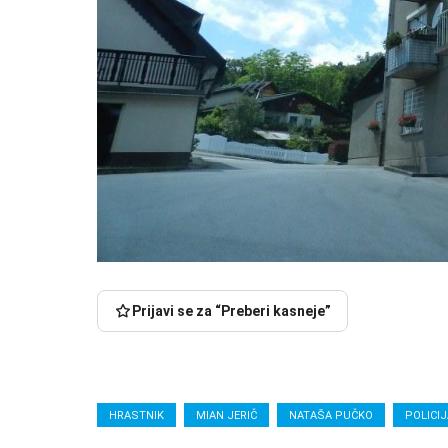
Prijavi se za “Preberi kasneje”
HRASTNIK
MIAN JERIČ
NATAŠA PUČKO
POLICI