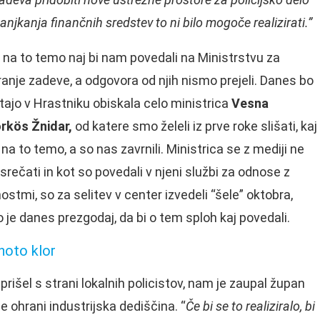
jkanja finančnih sredstev to ni bilo mogoče realizirati.”
 na to temo naj bi nam povedali na Ministrstvu za
ranje zadeve, a odgovora od njih nismo prejeli. Danes bo
tajo v Hrastniku obiskala celo ministrica
Vesna
rkös Žnidar,
od katere smo želeli iz prve roke slišati, kaj
na to temo, a so nas zavrnili. Ministrica se z mediji ne
 srečati in kot so povedali v njeni službi za odnose z
ostmi, so za selitev v center izvedeli “šele” oktobra,
o je danes prezgodaj, da bi o tem sploh kaj povedali.
enoto klor
e prišel s strani lokalnih policistov, nam je zaupal župan
e ohrani industrijska dediščina. “
Če bi se to realiziralo, bi