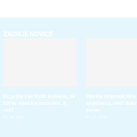
ZADNJE NOVICE
Ko pride čas kislih kumaric, še
Občina Hrastnik išče
Ritter nima kaj povedati. A
sodelavca, plači dobr
res?
evrov
05. 08. 2026
05. 08. 2026