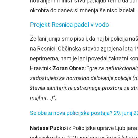
notranjem ministrstvu pa, kljub temu da dane
oktobra do danes si mnenja še niso izdelali.
Projekt Resnica padel v vodo
Že lani junija smo pisali, da naj bi policija na
na Resnici. Občinska stavba zgrajena leta 1
neprimerna, nam je lani povedal takratni ko
Hrastnik
Zoran Obrez:
“
gre za nefunkcionaln
zadostujejo za normalno delovanje policije (
števila sanitarij, ni ustreznega prostora za st
majhni …)”
.
Se obeta nova policijska postaja? 29. junij 
Nataša Pučko
iz Policijske uprave Ljubljana
policijsko delo.
“PU Ljubljana si že več let pr