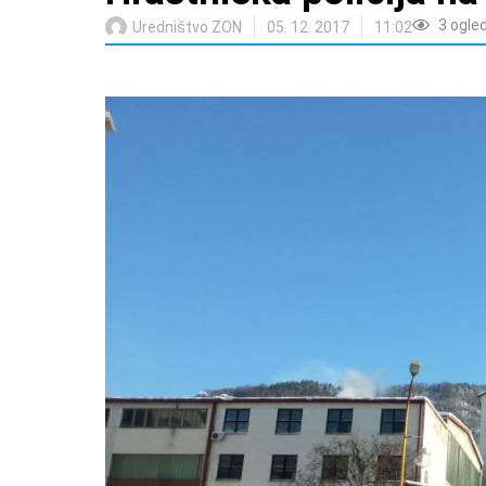
3
ogle
Uredništvo ZON
05. 12. 2017
11:02