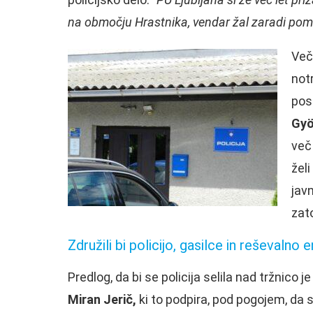
na območju Hrastnika, vendar žal zaradi poman
Več
not
pos
Gyö
več 
želi
javn
zat
Združili bi policijo, gasilce in reševalno 
Predlog, da bi se policija selila nad tržnico j
Miran Jerič,
ki to podpira, pod pogojem, da s