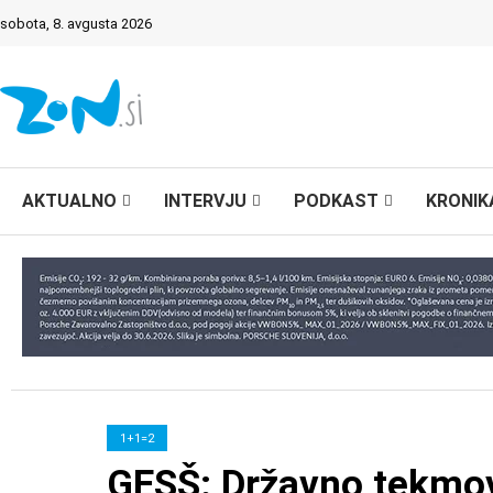
sobota, 8. avgusta 2026
AKTUALNO
INTERVJU
PODKAST
KRONIK
1+1=2
GESŠ: Državno tekmov