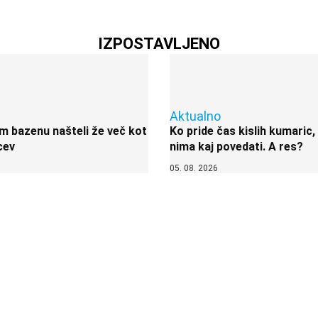
IZPOSTAVLJENO
Aktualno
 bazenu našteli že več kot
Ko pride čas kislih kumaric,
cev
nima kaj povedati. A res?
05. 08. 2026