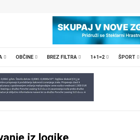
A
OBČINE
BREZ FILTRA
1+1=2
ŠPORT
anje iz logike