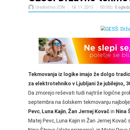
Uredništvo ZON
18. 11. 2015
00:00
0
ogled
Tekmovanja iz logike imajo že dolgo tradici
za elektrotehniko v Ljubljani že jubilejno,
Da zmorejo reševati tudi najtrše logične prob
septembra na šolskem tekmovanju najbolje o
Pevc
,
Luna Kajin
,
Žan Jernej Kovač
in
Nina 
Matej Pevc, Luna Kajin in Žan Jernej Kovač 
Nina Štrovs (zlato priznanje) in Matej Pevc 