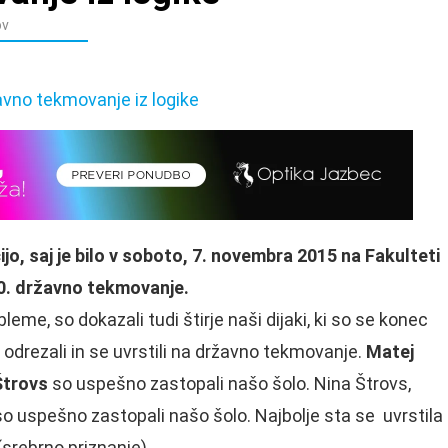
ov
jo, saj je bilo v soboto, 7. novembra 2015 na Fakulteti
 30. državno tekmovanje.
leme, so dokazali tudi štirje naši dijaki, ki so se konec
drezali in se uvrstili na državno tekmovanje.
Matej
Štrovs
so uspešno zastopali našo šolo. Nina Štrovs,
so uspešno zastopali našo šolo. Najbolje sta se uvrstila
(srebrno priznanje).