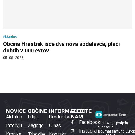
Aktualno
Občina Hrastnik išče dva nova sodelavca, plači
dobrih 2.000 evrov
05. 08. 2026
NOVICE
OBČINE
INFORMACIJE
SLEDITE
NAM
Aktulno
Litija
Uredništvo
Facebook
Prenovo je podprla
Intervju
Zagorje
O nas
fundacija
Instagram
Journalismfund Euro
Kronika
Trbovlje
Kontakt