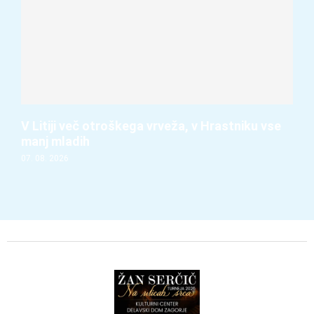
V Litiji več otroškega vrveža, v Hrastniku vse
manj mladih
07. 08. 2026