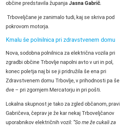
občine
predstavila županja
Jasna Gabrič
.
Trboveljčane je zanimalo tudi, kaj se skriva pod
pokrovom motorja.
Kmalu še polnilnica pri zdravstvenem domu
Nova, sodobna polnilnica za električna vozila pri
zgradbi občine Trbovlje napolni avto v uri in pol,
konec poletja naj bi se ji pridružila še ena pri
Zdravstvenem domu Trbovlje, v prihodnosti pa še
dve – pri zgornjem Mercatorju in pri pošti.
Lokalna skupnost je tako za zgled občanom, pravi
Gabričeva, čeprav je že kar nekaj Trboveljčanov
uporabnikov električnih vozil:
“So me že cukali za