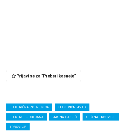
Prijavi se za “Preberi kasneje”
ELEKTRIČNA POLNILNICA
ELEKTRIČNI AVTO
ELEKTRO LJUBLJANA
JASNA GABRIČ
OBČINA TRBOVLJE
TRBOVLJE