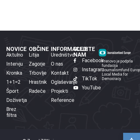
NOVICE
OBČINE
INFORMACIJE
SLEDITE
NAM
Aktulno
Litija
Uredništvo
Facebook
Prenovo je podprla
Intervju
Zagorje
O nas
fundacija
Instagram
Journalismfund Euro
Kronika
Trbovlje
Kontakt
Local Media for
TikTok
Democracy.
1+1=2
Hrastnik
Oglaševanje
YouTube
Šport
Radeče
Projekti
Doživetja
Reference
Brez
filtra