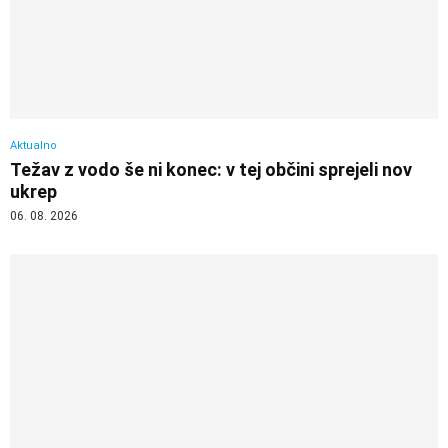
Aktualno
Težav z vodo še ni konec: v tej občini sprejeli nov
ukrep
06. 08. 2026