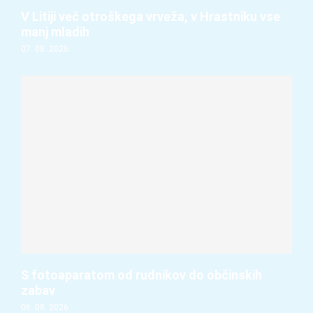
V Litiji več otroškega vrveža, v Hrastniku vse
manj mladih
07. 08. 2026
S fotoaparatom od rudnikov do občinskih
zabav
06. 08. 2026