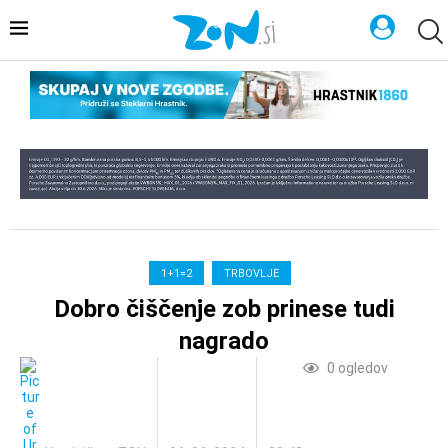
1+1=2
TRBOVLJE
Dobro čiščenje zob prinese tudi
nagrado
0
ogledov