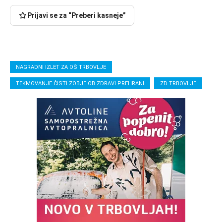
Prijavi se za “Preberi kasneje”
NAGRADNI IZLET ZA OŠ TRBOVLJE
TEKMOVANJE ČISTI ZOBJE OB ZDRAVI PREHRANI
ZD TRBOVLJE