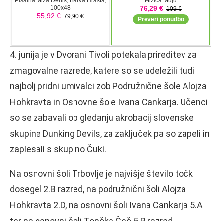
4. junija je v Dvorani Tivoli potekala prireditev za
zmagovalne razrede, katere so se udeležili tudi
najbolj pridni umivalci zob Podružnične šole Alojza
Hohkravta in Osnovne šole Ivana Cankarja. Učenci
so se zabavali ob gledanju akrobacij slovenske
skupine Dunking Devils, za zaključek pa so zapeli in
zaplesali s skupino Čuki.
Na osnovni šoli Trbovlje je najvišje število točk
dosegel 2.B razred, na podružnični šoli Alojza
Hohkravta 2.D, na osnovni šoli Ivana Cankarja 5.A
ter na osnovni šoli Tončke Čeč 5.B razred.