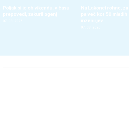
Poljak si je ob vikendu, v času
Na Lakonci rohne, za
prepovedi, zakuril ogenj
pa več kot 50 mladih
inženirjev
07. 08. 2026
07. 08. 2026