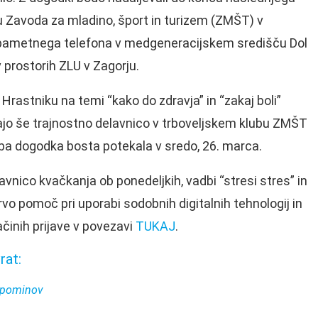
u Zavoda za mladino, šport in turizem (ZMŠT) v
bo pametnega telefona v medgeneracijskem središču Dol
 prostorih ZLU v Zagorju.
Hrastniku na temi “kako do zdravja” in “zakaj boli”
jajo še trajnostno delavnico v trboveljskem klubu ZMŠT
Oba dogodka bosta potekala v sredo, 26. marca.
avnico kvačkanja ob ponedeljkih, vadbi “stresi stres” in
prvo pomoč pri uporabi sodobnih digitalnih tehnologij in
ačinih prijave v povezavi
TUKAJ
.
rat:
 spominov