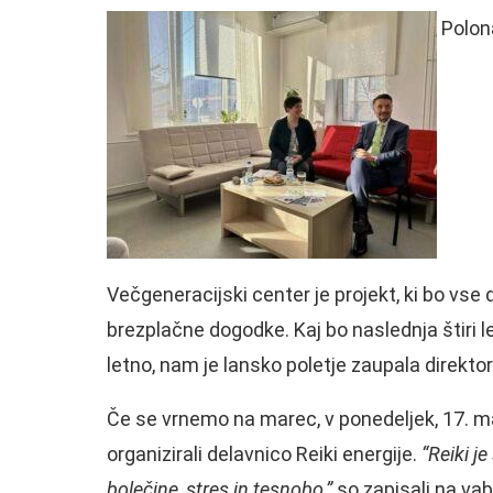
Polona
Večgeneracijski center je projekt, ki bo vs
brezplačne dogodke. Kaj bo naslednja štiri le
letno, nam je lansko poletje zaupala direkto
Če se vrnemo na marec, v ponedeljek, 17. m
organizirali delavnico Reiki energije.
“Reiki je
bolečine, stres in tesnobo,”
so zapisali na vab