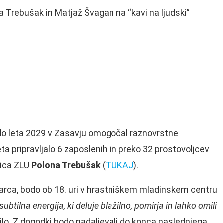
 Trebušak in Matjaž Švagan na “kavi na ljudski”
e do leta 2029 v Zasavju omogočal raznovrstne
ta pripravljalo 6 zaposlenih in preko 32 prostovoljcev
rica ZLU
Polona Trebušak
(
TUKAJ
).
arca, bodo ob 18. uri v hrastniškem mladinskem centru
 subtilna energija, ki deluje blažilno, pomirja in lahko omili
ilo. Z dogodki bodo nadaljevali do konca naslednjega