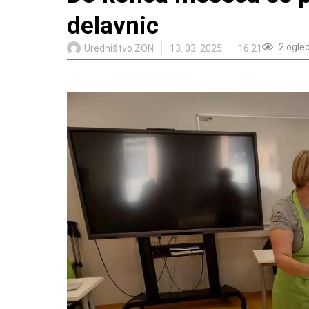
delavnic
2
ogle
Uredništvo ZON
13. 03. 2025
16:21