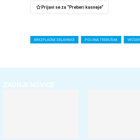
Prijavi se za “Preberi kasneje”
BREZPLAČNE DELAVNICE
POLONA TREBUŠAK
VEČGEN
ZADNJE NOVICE