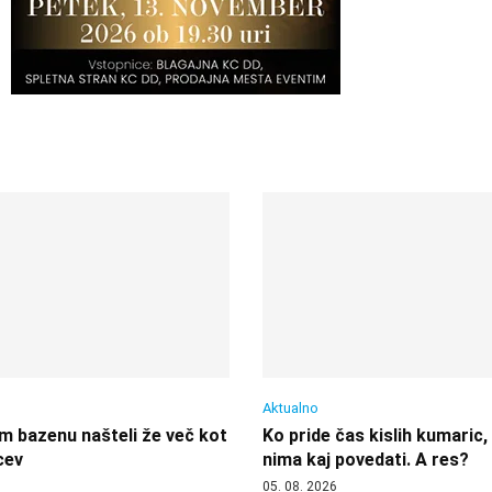
Aktualno
 bazenu našteli že več kot
Ko pride čas kislih kumaric,
cev
nima kaj povedati. A res?
05. 08. 2026