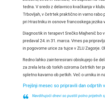
tedna. V sredo z delavnico kvačkanja v klub
Trbovljah, v četrtek praktično in varno ra
pri Hrastniku in osnove francoskega jezika v
Diagnostik in terapevt Srečko Majhenič bo v 
predaval 24. in 31. marca. Vmes pa pripravl
in pogovorne urice za tujce v ZLU Zagorje. 
Redno lahko zainteresirani obiskujejo še del
za zrela leta ob torkih oziroma četrtkih ter 
spletno kavarno ob petkih. Več o urniku in n
Prejšnji mesec so pripravili dan odprtih v
Navdihujoči dnevi so pustili polno prijetnih