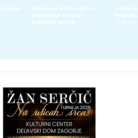
 volanom
Začenja se izbira vodstva
V Litiji 
zagorskega vrtca za
Hrastnik
prihodnjih pet let
07. 08. 2026
07. 08. 2026