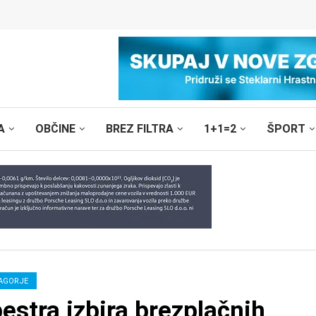
A
OBČINE
BREZ FILTRA
1+1=2
ŠPORT
AGORJE
stra izbira brezplačnih