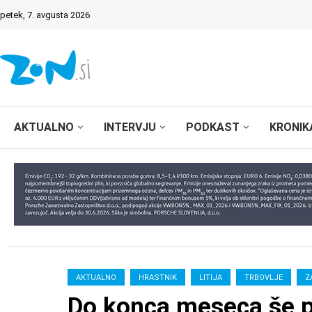
petek, 7. avgusta 2026
AKTUALNO
INTERVJU
PODKAST
KRONIK
AKTUALNO
HRASTNIK
LITIJA
TRBOVLJE
Z
Do konca meseca še pe