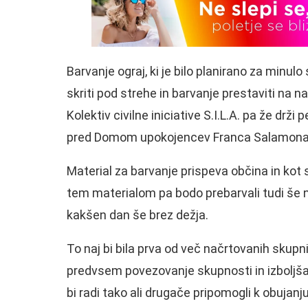
Barvanje ograj, ki je bilo planirano za minulo
skriti pod strehe in barvanje prestaviti na n
Kolektiv civilne iniciative S.I.L.A. pa že drž
pred Domom upokojencev Franca Salamona 
Material za barvanje prispeva občina in kot s
tem materialom pa bodo prebarvali tudi še 
kakšen dan še brez dežja.
To naj bi bila prva od več načrtovanih skupni
predvsem povezovanje skupnosti in izboljšan
bi radi tako ali drugače pripomogli k obujan