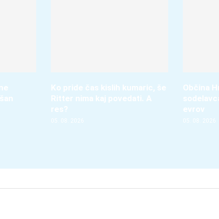
ene
Ko pride čas kislih kumaric, še
Občina Hr
jšan
Ritter nima kaj povedati. A
sodelavca
res?
evrov
05. 08. 2026
05. 08. 2026