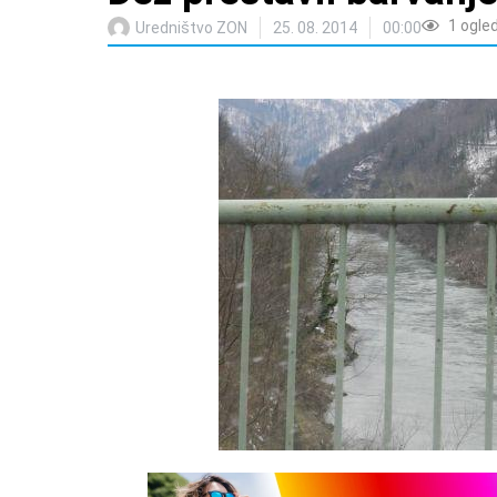
1
ogle
Uredništvo ZON
25. 08. 2014
00:00