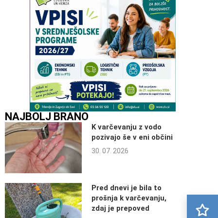
NAJBOLJ BRANO
K varčevanju z vodo
pozivajo še v eni občini
30. 07. 2026
Pred dnevi je bila to
prošnja k varčevanju,
zdaj je prepoved