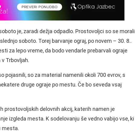
 soboto je, zaradi dežja odpadlo. Prostovoljci so se morali
aslednjo soboto. Torej barvanje ograj, po novem – 30. 8..
i pesti za lepo vreme, da bodo vendarle prebarvali ograje
v Trbovljah.
o pojasnili, so za material namenili okoli 700 evrov, s
nekatere druge ograje po mestu. Če bo seveda vsaj
h prostovoljskih delovnih akcij, katerih namen je
je izgleda mesta. K sodelovanju še vedno vabijo vse, ki
ju mesta.