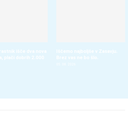
astnik išče dva nova
Iščemo najboljše v Zasavju.
, plači dobrih 2.000
Brez vas ne bo šlo.
05. 08. 2026