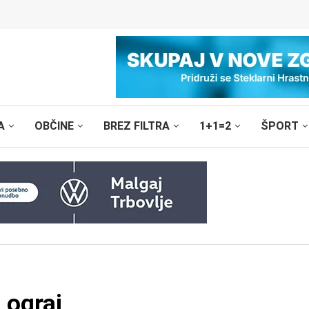
A
OBČINE
BREZ FILTRA
1+1=2
ŠPORT
 ograj