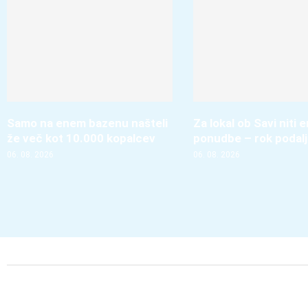
Samo na enem bazenu našteli
Za lokal ob Savi niti 
že več kot 10.000 kopalcev
ponudbe – rok podal
06. 08. 2026
06. 08. 2026