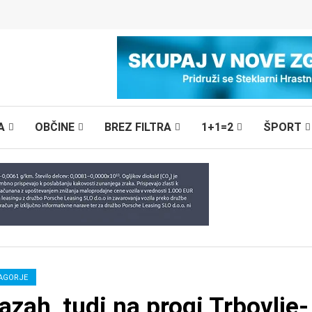
A
OBČINE
BREZ FILTRA
1+1=2
ŠPORT
AGORJE
 Lazah, tudi na progi Trbovlje-