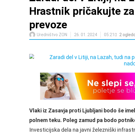
Hrastnik pričakujte 
prevoze
Uredništvo ZON
26. 01. 2024
05:21
2
ogled
Vlaki iz Zasavja proti Ljubljani bodo še im
polnem teku. Poleg zamud pa bodo potniko
Investicijska dela na javni železniški infras