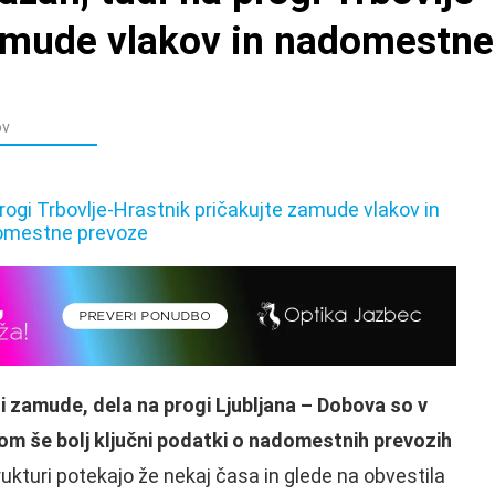
zamude vlakov in nadomestne
ov
eli zamude, dela na progi Ljubljana – Dobova so v
m še bolj ključni podatki o nadomestnih prevozih
trukturi potekajo že nekaj časa in glede na obvestila