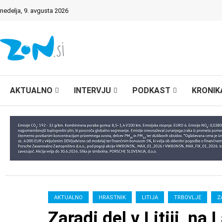
nedelja, 9. avgusta 2026
AKTUALNO
INTERVJU
PODKAST
KRONIK
AKTUALNO
HRASTNIK
LITIJA
TRBOVLJE
Z
Zaradi del v Litiji, na