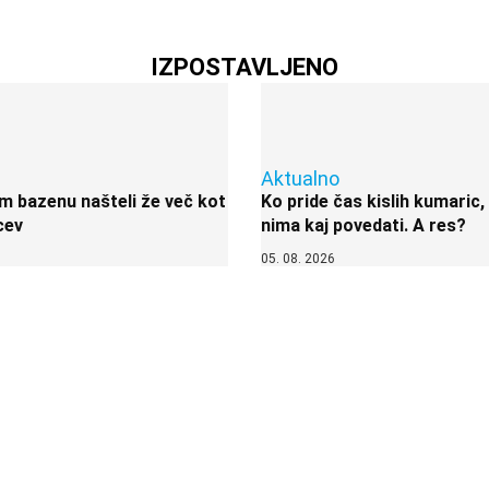
IZPOSTAVLJENO
Aktualno
 bazenu našteli že več kot
Ko pride čas kislih kumaric,
cev
nima kaj povedati. A res?
05. 08. 2026