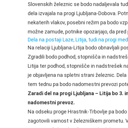
Slovenskih železnic se bodo nadaljevala tud
dela izvajala na progi Ljubljana-Dobova. 
nekaterih vlakov, posebni režim pa bodo vzpo
možne zamude, potnike opozarjajo, da pred 
Dela na postaji Laze, Litija, tudi na progi m
Na relaciji Ljubljana-Litija bodo obnavljali po
Zgradili bodo podhod, stopnišča in nadstreš
Litija ter podhod, stopnišče in nadstrešek 
je objavljena na spletni strani železnic. Del
tem tednu pa bodo nadomestni prevozi poteka
Zaradi del na progi Ljubljana – Litija bo 3. 
nadomestni prevoz.
Na odseku proge Hrastnik-Trbovlje pa bodo od 
zagotovili varnost v železniškem prometu. V