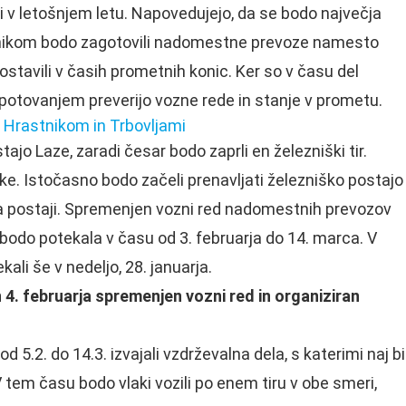
i v letošnjem letu. Napovedujejo, da se bodo največja
Potnikom bodo zagotovili nadomestne prevoze namesto
stavili v časih prometnih konic. Ker so v času del
potovanjem preverijo vozne rede in stanje v prometu.
ed Hrastnikom in Trbovljami
stajo Laze, zaradi česar bodo zaprli en železniški tir.
ke. Istočasno bodo začeli prenavljati železniško postajo
na postaji. Spremenjen vozni red nadomestnih prevozov
a bodo potekala v času od 3. februarja do 14. marca. V
li še v nedeljo, 28. januarja.
in 4. februarja spremenjen vozni red in organiziran
5.2. do 14.3. izvajali vzdrževalna dela, s katerimi naj bi
 tem času bodo vlaki vozili po enem tiru v obe smeri,