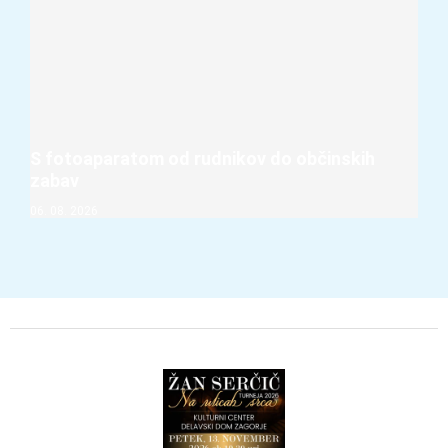
S fotoaparatom od rudnikov do občinskih
zabav
06. 08. 2026