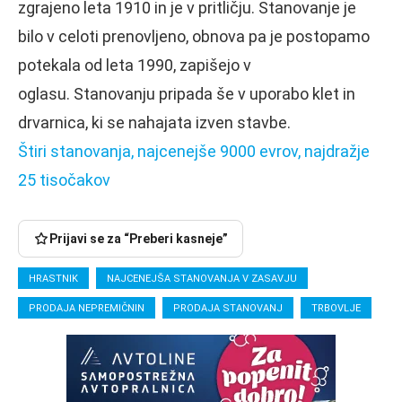
zgrajeno leta 1910 in je v pritličju. Stanovanje je
bilo v celoti prenovljeno, obnova pa je postopamo
potekala od leta 1990, zapišejo v
oglasu. Stanovanju pripada še v uporabo klet in
drvarnica, ki se nahajata izven stavbe.
Štiri stanovanja, najcenejše 9000 evrov, najdražje
25 tisočakov
Prijavi se za “Preberi kasneje”
HRASTNIK
NAJCENEJŠA STANOVANJA V ZASAVJU
PRODAJA NEPREMIČNIN
PRODAJA STANOVANJ
TRBOVLJE