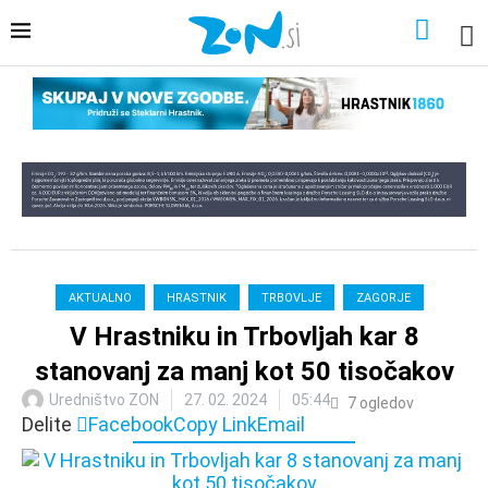
AKTUALNO
HRASTNIK
TRBOVLJE
ZAGORJE
V Hrastniku in Trbovljah kar 8
stanovanj za manj kot 50 tisočakov
Uredništvo ZON
27. 02. 2024
05:44
7
ogledov
Delite
Facebook
Copy Link
Email