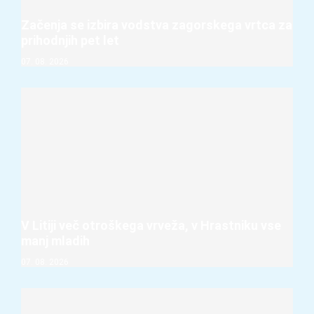
Začenja se izbira vodstva zagorskega vrtca za
prihodnjih pet let
07. 08. 2026
V Litiji več otroškega vrveža, v Hrastniku vse
manj mladih
07. 08. 2026