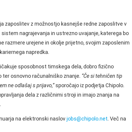
ja zaposlitev z možnostjo kasnejše redne zaposlitve v
 sistem nagrajevanja in ustrezno uvajanje, katerega bo
ne razmere urejene in okolje prijetno, svojim zaposlenim
 kariernega napredka.
ričakuje sposobnost timskega dela, dobro fizično
bo ter osnovno računalniško znanje.
“Če si tehničen tip
em ne odlašaj s prijavo,”
sporočajo iz podjetja Chipolo.
ravljanja dela z različnimi stroji in imajo znanja na
.
anuarja na elektronski naslov
jobs@chipolo.net
. Več na