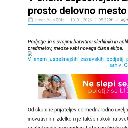
prosto delovno mesto
51
ogl
Uredništvo ZON
13. 01. 2026
05:22
Podjetje, ki s svojimi barvitimi sledilniki in a
predmetov, medse vabi novega člana ekipe.
Od skupine prijateljev do mednarodno uvelja
inovativnim izdelkom je takšen skok na sveto
razširil svojo proizvodnjo. Letos pa širi še e