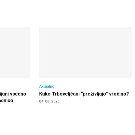
Aktualno
ijani vseeno
Kako Trboveljčani “preživljajo” vročino?
adnico
04. 08. 2026