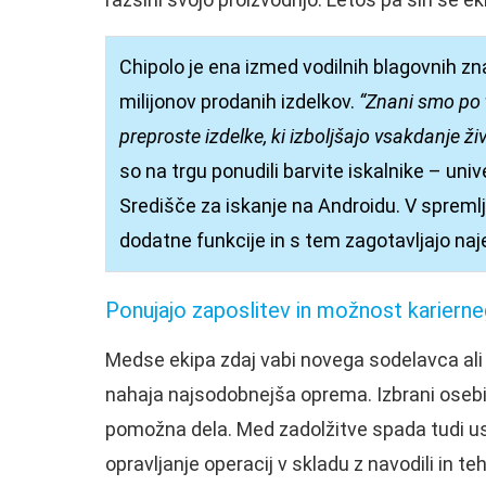
Chipolo je ena izmed vodilnih blagovnih z
milijonov prodanih izdelkov.
“Znani smo po 
preproste izdelke, ki izboljšajo vsakdanje živl
so na trgu ponudili barvite iskalnike – univ
Središče za iskanje na Androidu. V spremlj
dodatne funkcije in s tem zagotavljajo na
Ponujajo zaposlitev in možnost kariern
Medse ekipa zdaj vabi novega sodelavca ali s
nahaja najsodobnejša oprema. Izbrani osebi bi
pomožna dela. Med zadolžitve spada tudi usk
opravljanje operacij v skladu z navodili in t