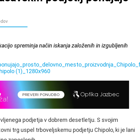
edov
plikacijo spreminja način iskanja založenih in izgubljenih
vljenega podjetja v dobrem desetletju. S svojim
vni trg uspel trboveljskemu podjetju Chipolo, ki je lani
kipo zaposlenih.