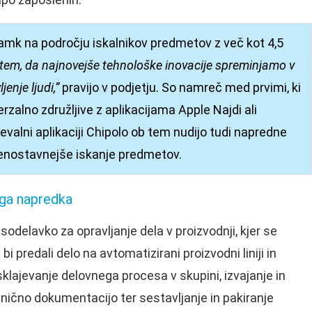
namk na področju iskalnikov predmetov z več kot 4,5
tem, da najnovejše tehnološke inovacije spreminjamo v
jenje ljudi,”
pravijo v podjetju. So namreč med prvimi, ki
erzalno združljive z aplikacijama Apple Najdi ali
evalni aplikaciji Chipolo ob tem nudijo tudi napredne
jenostavnejše iskanje predmetov.
ega napredka
odelavko za opravljanje dela v proizvodnji, kjer se
 predali delo na avtomatizirani proizvodni liniji in
lajevanje delovnega procesa v skupini, izvajanje in
ehnično dokumentacijo ter sestavljanje in pakiranje