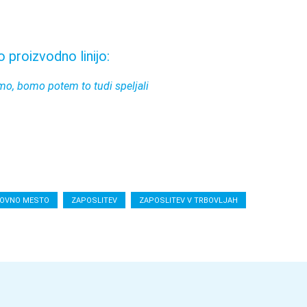
 proizvodno linijo:
imo, bomo potem to tudi speljali
LOVNO MESTO
ZAPOSLITEV
ZAPOSLITEV V TRBOVLJAH