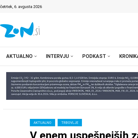
četrtek, 6. avgusta 2026
AKTUALNO
INTERVJU
PODKAST
KRONIK
AKTUALNO
TRBOVLJE
V enem uspešnejših za