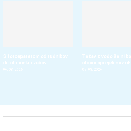
S fotoaparatom od rudnikov
Težav z vodo še ni ko
do občinskih zabav
občini sprejeli nov u
06. 08. 2026
06. 08. 2026