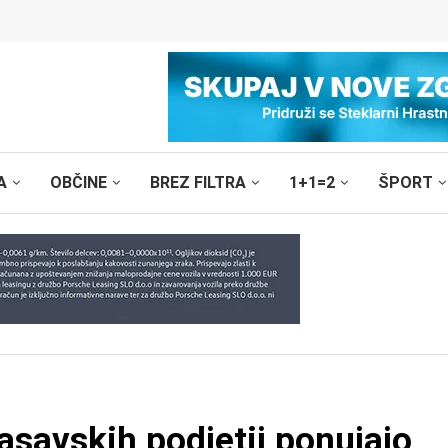
A
OBČINE
BREZ FILTRA
1+1=2
ŠPORT
savskih podjetij ponujajo