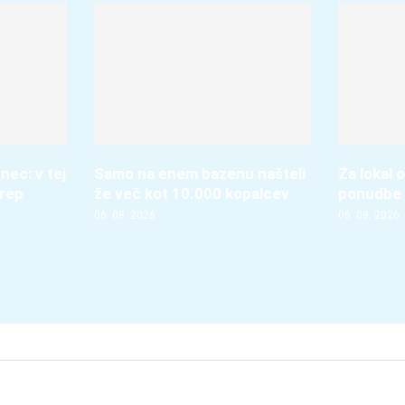
nec: v tej
Samo na enem bazenu našteli
Za lokal o
krep
že več kot 10.000 kopalcev
ponudbe 
06. 08. 2026
06. 08. 2026