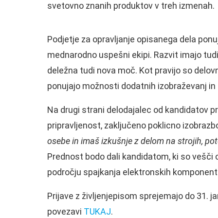
svetovno znanih produktov v treh izmenah.
Podjetje za opravljanje opisanega dela ponu
mednarodno uspešni ekipi. Razvit imajo tudi
deležna tudi nova moč. Kot pravijo so delov
ponujajo možnosti dodatnih izobraževanj in
Na drugi strani delodajalec od kandidatov p
pripravljenost, zaključeno poklicno izobraz
osebe in imaš izkušnje z delom na strojih, pot
Prednost bodo dali kandidatom, ki so vešči op
področju spajkanja elektronskih komponent
Prijave z življenjepisom sprejemajo do 31. j
povezavi
TUKAJ
.