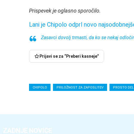
Prispevek je oglasno sporočilo.
Lani je Chipolo odprl novo najsodobnejšo
Zasavci dovolj trmasti, da ko se nekaj odloč
Prijavi se za “Preberi kasneje”
CHIPOLO
PRILOŽNOST ZA ZAPOSLITEV
PROSTO DE
ZADNJE NOVICE