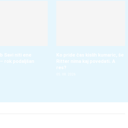
b Savi niti ene
Ko pride čas kislih kumaric, še
– rok podaljšan
Ritter nima kaj povedati. A
res?
05. 08. 2026