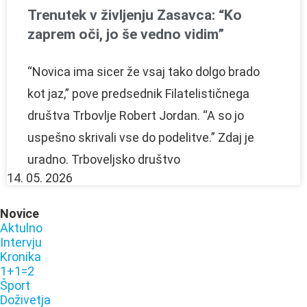
Trenutek v življenju Zasavca: “Ko
zaprem oči, jo še vedno vidim”
“Novica ima sicer že vsaj tako dolgo brado
kot jaz,” pove predsednik Filatelističnega
društva Trbovlje Robert Jordan. “A so jo
uspešno skrivali vse do podelitve.” Zdaj je
uradno. Trboveljsko društvo
14. 05. 2026
Novice
Aktulno
Intervju
Kronika
1+1=2
Šport
Doživetja