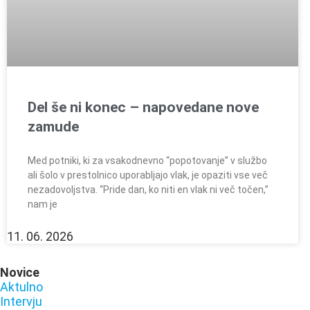
Del še ni konec – napovedane nove
zamude
Med potniki, ki za vsakodnevno “popotovanje” v službo
ali šolo v prestolnico uporabljajo vlak, je opaziti vse več
nezadovoljstva. “Pride dan, ko niti en vlak ni več točen,”
nam je
11. 06. 2026
Novice
Aktulno
Intervju