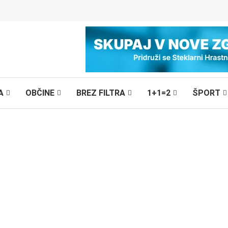
A
OBČINE
BREZ FILTRA
1+1=2
ŠPORT