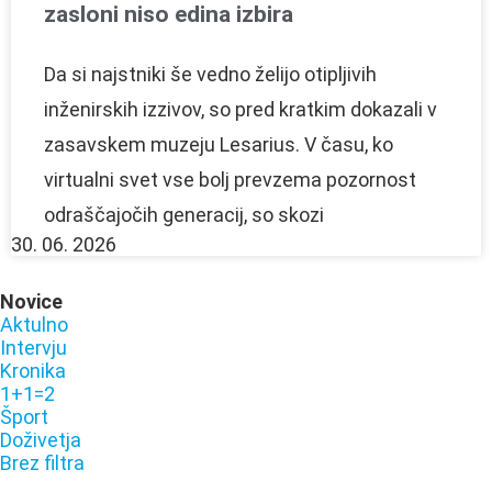
zasloni niso edina izbira
Da si najstniki še vedno želijo otipljivih
inženirskih izzivov, so pred kratkim dokazali v
zasavskem muzeju Lesarius. V času, ko
virtualni svet vse bolj prevzema pozornost
odraščajočih generacij, so skozi
30. 06. 2026
Novice
Aktulno
Intervju
Kronika
1+1=2
Šport
Doživetja
Brez filtra