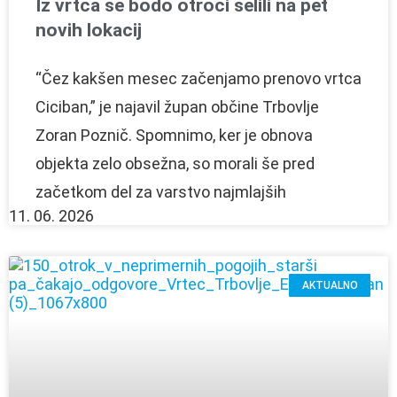
Iz vrtca se bodo otroci selili na pet
novih lokacij
“Čez kakšen mesec začenjamo prenovo vrtca
Ciciban,” je najavil župan občine Trbovlje
Zoran Poznič. Spomnimo, ker je obnova
objekta zelo obsežna, so morali še pred
začetkom del za varstvo najmlajših
11. 06. 2026
AKTUALNO