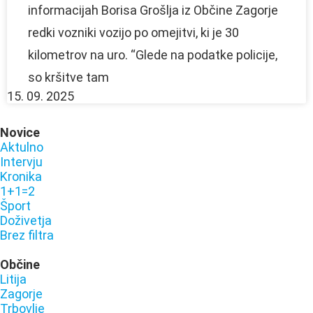
informacijah Borisa Grošlja iz Občine Zagorje
redki vozniki vozijo po omejitvi, ki je 30
kilometrov na uro. “Glede na podatke policije,
so kršitve tam
15. 09. 2025
Novice
Aktulno
Intervju
Kronika
1+1=2
Šport
Doživetja
Brez filtra
Občine
Litija
Zagorje
Trbovlje