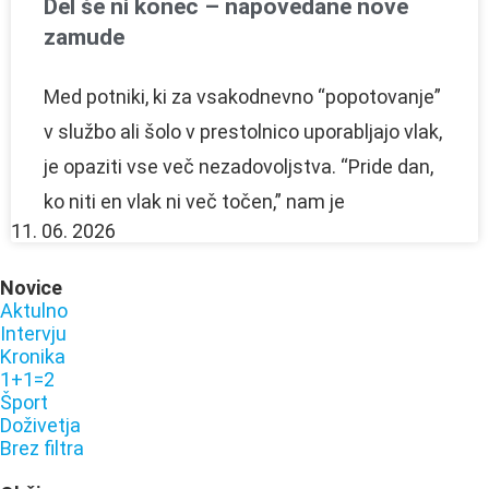
Del še ni konec – napovedane nove
zamude
Med potniki, ki za vsakodnevno “popotovanje”
v službo ali šolo v prestolnico uporabljajo vlak,
je opaziti vse več nezadovoljstva. “Pride dan,
ko niti en vlak ni več točen,” nam je
11. 06. 2026
Novice
Aktulno
Intervju
Kronika
1+1=2
Šport
Doživetja
Brez filtra