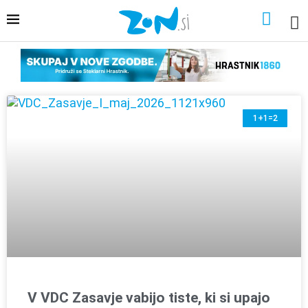
1+1=2
V VDC Zasavje vabijo tiste, ki si upajo