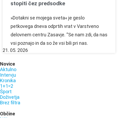
stopiti čez predsodke
»Dotakni se mojega sveta« je geslo
petkovega dneva odprtih vrat v Varstveno
delovnem centru Zasavje. “Se nam zdi, da nas
vsi poznajo in da so že vsi bili pri nas.
21. 05. 2026
Novice
Aktulno
Intervju
Kronika
1+1=2
Šport
Doživetja
Brez filtra
Občine