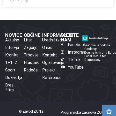
02. 07. 2026
NOVICE
OBČINE
INFORMACIJE
SLEDITE
NAM
Aktulno
Litija
Uredništvo
Facebook
Prenovo je podprla
Intervju
Zagorje
O nas
fundacija
Instagram
Journalismfund Euro
Kronika
Trbovlje
Kontakt
Local Media for
TikTok
Democracy.
1+1=2
Hrastnik
Oglaševanje
YouTube
Šport
Radeče
Projekti
Doživetja
Reference
Brez
filtra
© Zavod ZON.si
Programska zasnova ZON