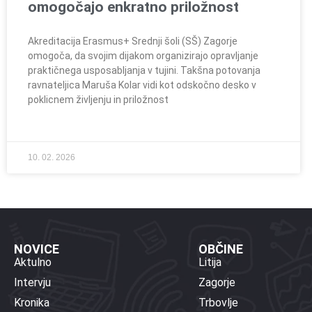
omogočajo enkratno priložnost
Akreditacija Erasmus+ Srednji šoli (SŠ) Zagorje
omogoča, da svojim dijakom organizirajo opravljanje
praktičnega usposabljanja v tujini. Takšna potovanja
ravnateljica Maruša Kolar vidi kot odskočno desko v
poklicnem življenju in priložnost
10. 02. 2026
NOVICE
OBČINE
Aktulno
Litija
Intervju
Zagorje
Kronika
Trbovlje