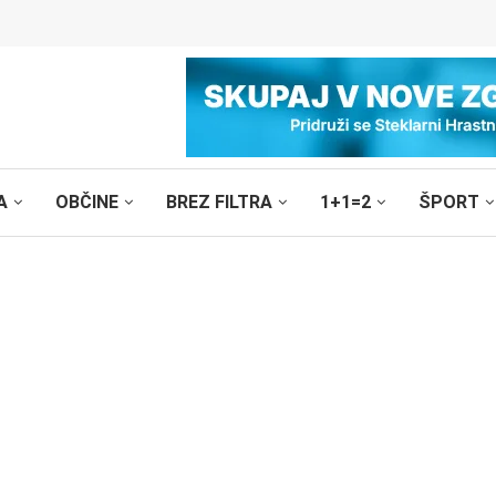
A
OBČINE
BREZ FILTRA
1+1=2
ŠPORT