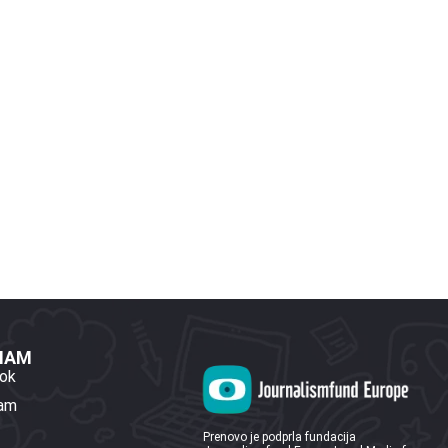
 NAM
ok
ram
Prenovo je podprla fundacija