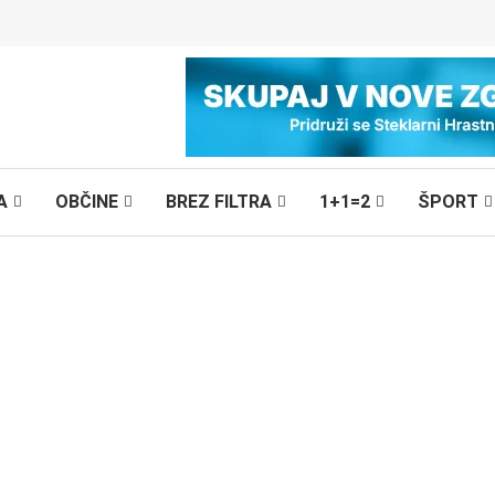
A
OBČINE
BREZ FILTRA
1+1=2
ŠPORT