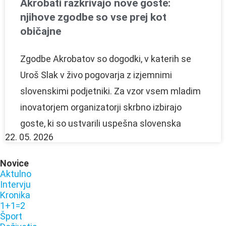
Akrobati razkrivajo nove goste:
njihove zgodbe so vse prej kot
običajne
Zgodbe Akrobatov so dogodki, v katerih se
Uroš Slak v živo pogovarja z izjemnimi
slovenskimi podjetniki. Za vzor vsem mladim
inovatorjem organizatorji skrbno izbirajo
goste, ki so ustvarili uspešna slovenska
22. 05. 2026
Novice
Aktulno
Intervju
Kronika
1+1=2
Šport