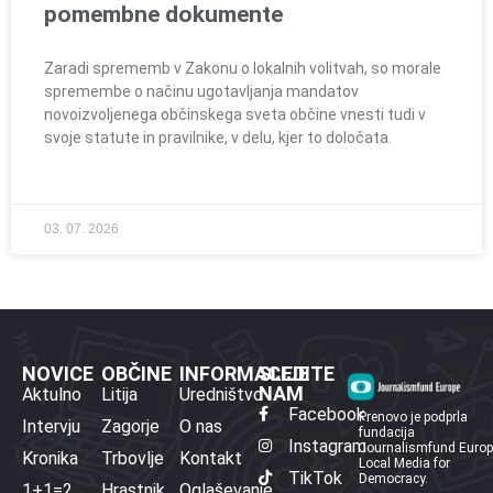
pomembne dokumente
Zaradi sprememb v Zakonu o lokalnih volitvah, so morale
spremembe o načinu ugotavljanja mandatov
novoizvoljenega občinskega sveta občine vnesti tudi v
svoje statute in pravilnike, v delu, kjer to določata.
03. 07. 2026
NOVICE
OBČINE
INFORMACIJE
SLEDITE
NAM
Aktulno
Litija
Uredništvo
Facebook
Prenovo je podprla
Intervju
Zagorje
O nas
fundacija
Instagram
Journalismfund Euro
Kronika
Trbovlje
Kontakt
Local Media for
TikTok
Democracy.
1+1=2
Hrastnik
Oglaševanje