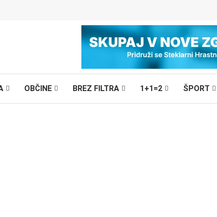
A
OBČINE
BREZ FILTRA
1+1=2
ŠPORT