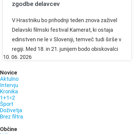
zgodbe delavcev
V Hrastniku bo prihodnji teden znova zaživel
Delavski filmski festival Kamerat, ki ostaja
edinstven ne le v Sloveniji, temveč tudi širše v
regiji. Med 18. in 21. junijem bodo obiskovalci
10. 06. 2026
Novice
Aktulno
Intervju
Kronika
1+1=2
Šport
Doživetja
Brez filtra
Občine