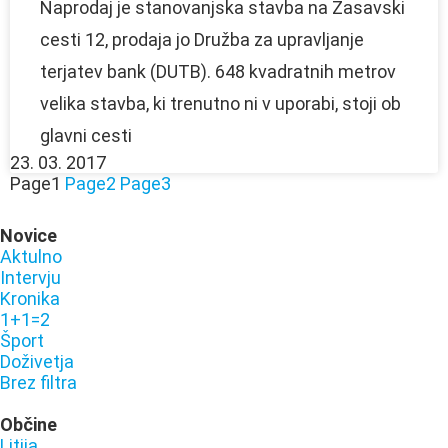
Naprodaj je stanovanjska stavba na Zasavski
cesti 12, prodaja jo Družba za upravljanje
terjatev bank (DUTB). 648 kvadratnih metrov
velika stavba, ki trenutno ni v uporabi, stoji ob
glavni cesti
23. 03. 2017
Page
1
Page
2
Page
3
Novice
Aktulno
Intervju
Kronika
1+1=2
Šport
Doživetja
Brez filtra
Občine
Litija