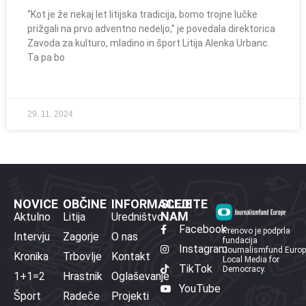
“Kot je že nekaj let litijska tradicija, bomo trojne lučke
prižgali na prvo adventno nedeljo,” je povedala direktorica
Zavoda za kulturo, mladino in šport Litija Alenka Urbanc.
Ta pa bo
29. 11. 2024
NOVICE
OBČINE
INFORMACIJE
SLEDITE
NAM
Aktulno
Litija
Uredništvo
Facebook
Prenovo je podprla
Intervju
Zagorje
O nas
fundacija
Instagram
Journalismfund Euro
Kronika
Trbovlje
Kontakt
Local Media for
TikTok
Democracy.
1+1=2
Hrastnik
Oglaševanje
YouTube
Šport
Radeče
Projekti