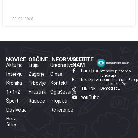
29. 06. 2026
NOVICE
OBČINE
INFORMACIJE
SLEDITE
NAM
Aktulno
Litija
Uredništvo
Facebook
Prenovo je podprla
Intervju
Zagorje
O nas
fundacija
Instagram
Journalismfund Euro
Kronika
Trbovlje
Kontakt
Local Media for
TikTok
Democracy.
1+1=2
Hrastnik
Oglaševanje
YouTube
Šport
Radeče
Projekti
Doživetja
Reference
Brez
filtra