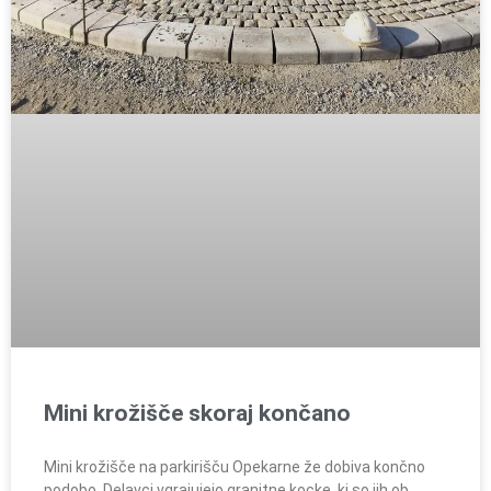
Mini krožišče skoraj končano
Mini krožišče na parkirišču Opekarne že dobiva končno
podobo. Delavci vgrajujejo granitne kocke, ki so jih ob