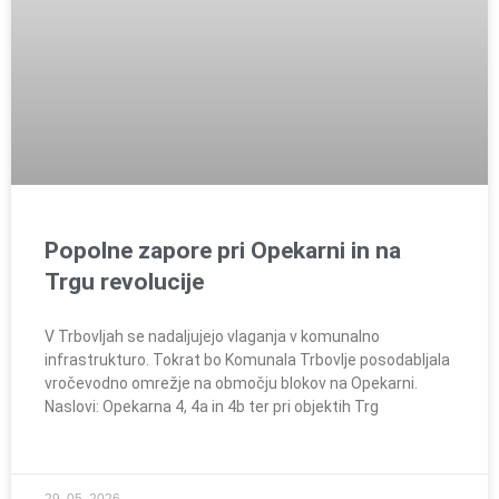
Popolne zapore pri Opekarni in na
Trgu revolucije
V Trbovljah se nadaljujejo vlaganja v komunalno
infrastrukturo. Tokrat bo Komunala Trbovlje posodabljala
vročevodno omrežje na območju blokov na Opekarni.
Naslovi: Opekarna 4, 4a in 4b ter pri objektih Trg
29. 05. 2026