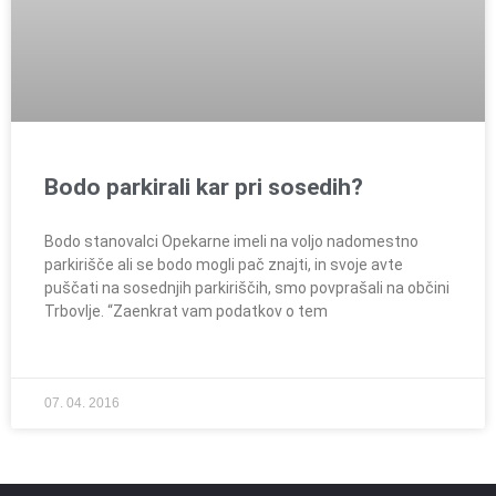
Bodo parkirali kar pri sosedih?
Bodo stanovalci Opekarne imeli na voljo nadomestno
parkirišče ali se bodo mogli pač znajti, in svoje avte
puščati na sosednjih parkiriščih, smo povprašali na občini
Trbovlje. “Zaenkrat vam podatkov o tem
07. 04. 2016