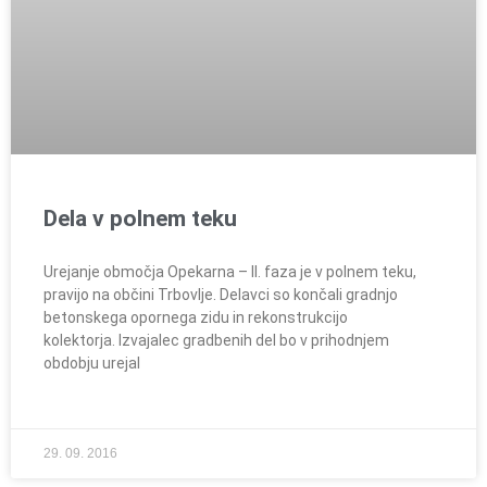
Dela v polnem teku
Urejanje območja Opekarna – II. faza je v polnem teku,
pravijo na občini Trbovlje. Delavci so končali gradnjo
betonskega opornega zidu in rekonstrukcijo
kolektorja. Izvajalec gradbenih del bo v prihodnjem
obdobju urejal
29. 09. 2016