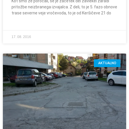
Kot smo že poročali, se je začetek del zavlekel zaradi
pritožbe neizbranega izvajalca. Z deli, to je 5. fazo obnove
trase severne veje vročevoda, to je od Keršičeve 21 do
17. 08. 2016
AKTUALNO