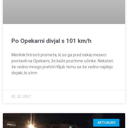
Po Opekarni divjal s 101 km/h
Merilnik hitrosti prometa, ki so ga pred nekaj meseci
postavili na Opekarni, že kaže pozitivne učinke. Nekateri
še vedno mnogo prehitri Kljub temu se še vedno najdejo
divjaki, ki strm
01. 12. 2017
AKTUALNO