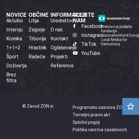
NOVICE
OBČINE
INFORMACIJE
SLEDITE
NAM
Aktulno
Litija
Uredništvo
Facebook
Prenovo je podprla
Intervju
Zagorje
O nas
fundacija
Instagram
Journalismfund Euro
Kronika
Trbovlje
Kontakt
Local Media for
TikTok
Democracy.
1+1=2
Hrastnik
Oglaševanje
YouTube
Šport
Radeče
Projekti
Doživetja
Reference
Brez
filtra
© Zavod ZON.si
Programska zasnova ZON
Temeljni pravni akt
Splošni pogoji
Politika varstva zasebnosti