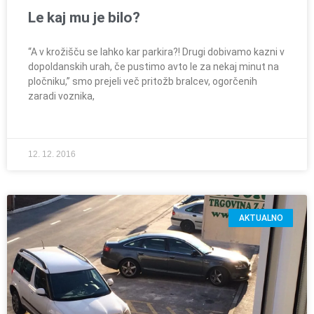
Le kaj mu je bilo?
“A v krožišču se lahko kar parkira?! Drugi dobivamo kazni v
dopoldanskih urah, če pustimo avto le za nekaj minut na
pločniku,” smo prejeli več pritožb bralcev, ogorčenih
zaradi voznika,
12. 12. 2016
AKTUALNO