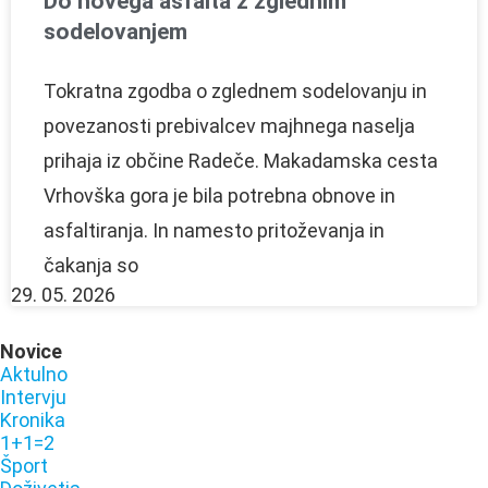
Do novega asfalta z zglednim
sodelovanjem
Tokratna zgodba o zglednem sodelovanju in
povezanosti prebivalcev majhnega naselja
prihaja iz občine Radeče. Makadamska cesta
Vrhovška gora je bila potrebna obnove in
asfaltiranja. In namesto pritoževanja in
čakanja so
29. 05. 2026
Novice
Aktulno
Intervju
Kronika
1+1=2
Šport