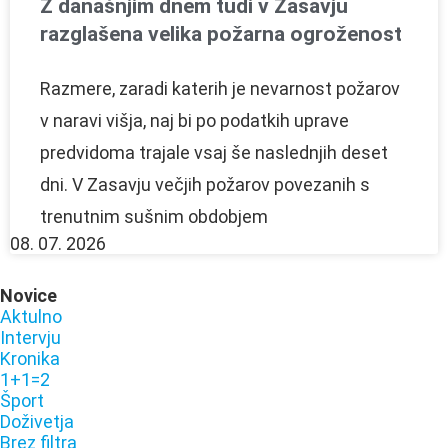
Z današnjim dnem tudi v Zasavju
razglašena velika požarna ogroženost
Razmere, zaradi katerih je nevarnost požarov
v naravi višja, naj bi po podatkih uprave
predvidoma trajale vsaj še naslednjih deset
dni. V Zasavju večjih požarov povezanih s
trenutnim sušnim obdobjem
08. 07. 2026
Novice
Aktulno
Intervju
Kronika
1+1=2
Šport
Doživetja
Brez filtra