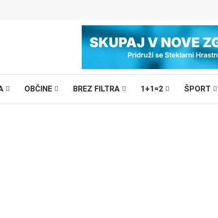
A
OBČINE
BREZ FILTRA
1+1=2
ŠPORT