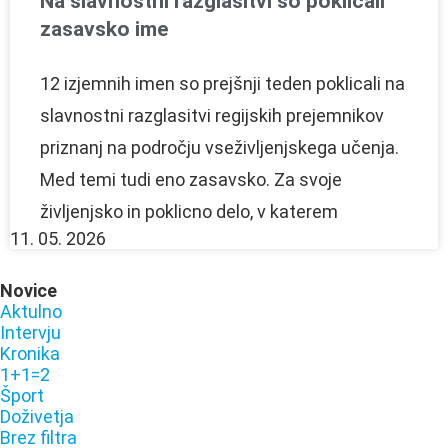
Na slavnostni razglasitvi so poklicali
zasavsko ime
12 izjemnih imen so prejšnji teden poklicali na
slavnostni razglasitvi regijskih prejemnikov
priznanj na področju vseživljenjskega učenja.
Med temi tudi eno zasavsko. Za svoje
življenjsko in poklicno delo, v katerem
11. 05. 2026
Novice
Aktulno
Intervju
Kronika
1+1=2
Šport
Doživetja
Brez filtra