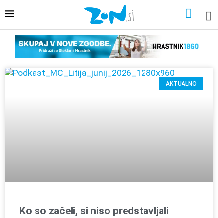
AKTUALNO
Ko so začeli, si niso predstavljali