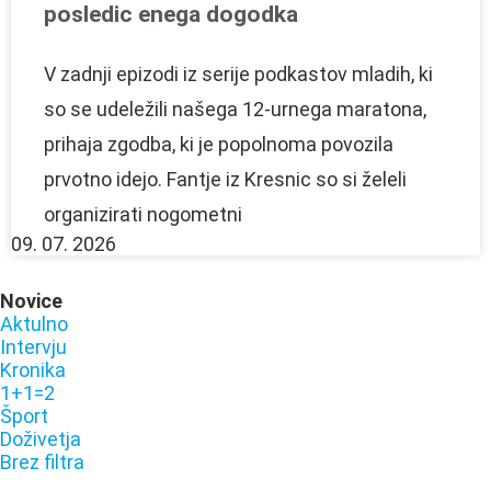
posledic enega dogodka
V zadnji epizodi iz serije podkastov mladih, ki
so se udeležili našega 12-urnega maratona,
prihaja zgodba, ki je popolnoma povozila
prvotno idejo. Fantje iz Kresnic so si želeli
organizirati nogometni
09. 07. 2026
Novice
Aktulno
Intervju
Kronika
1+1=2
Šport
Doživetja
Brez filtra