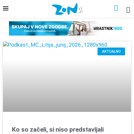
AKTUALNO
Ko so začeli, si niso predstavljali