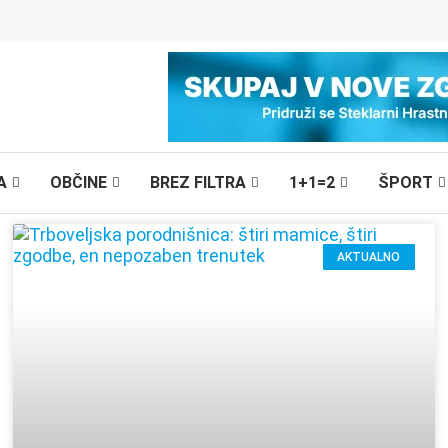
A
OBČINE
BREZ FILTRA
1+1=2
ŠPORT
AKTUALNO