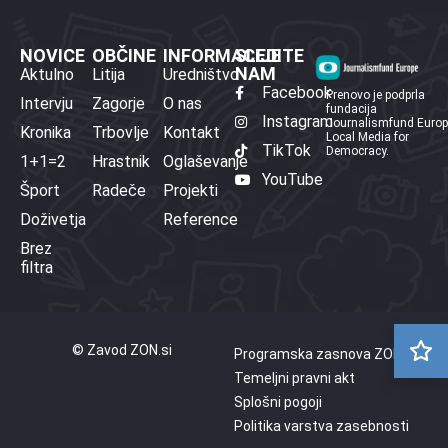
NOVICE
OBČINE
INFORMACIJE
SLEDITE
NAM
Aktulno
Litija
Uredništvo
Facebook
Prenovo je podprla
Intervju
Zagorje
O nas
fundacija
Instagram
Journalismfund Euro
Kronika
Trbovlje
Kontakt
Local Media for
TikTok
Democracy.
1+1=2
Hrastnik
Oglaševanje
YouTube
Šport
Radeče
Projekti
Doživetja
Reference
Brez
filtra
© Zavod ZON.si
Programska zasnova ZON
Temeljni pravni akt
Splošni pogoji
Politika varstva zasebnosti