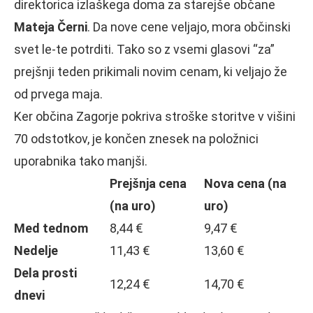
direktorica izlaškega doma za starejše občane
Mateja Černi
. Da nove cene veljajo, mora občinski
svet le-te potrditi. Tako so z vsemi glasovi “za”
prejšnji teden prikimali novim cenam, ki veljajo že
od prvega maja.
Ker občina Zagorje pokriva stroške storitve v višini
70 odstotkov, je končen znesek na položnici
uporabnika tako manjši.
Prejšnja cena
Nova cena (na
(na uro)
uro)
Med tednom
8,44 €
9,47 €
Nedelje
11,43 €
13,60 €
Dela prosti
12,24 €
14,70 €
dnevi