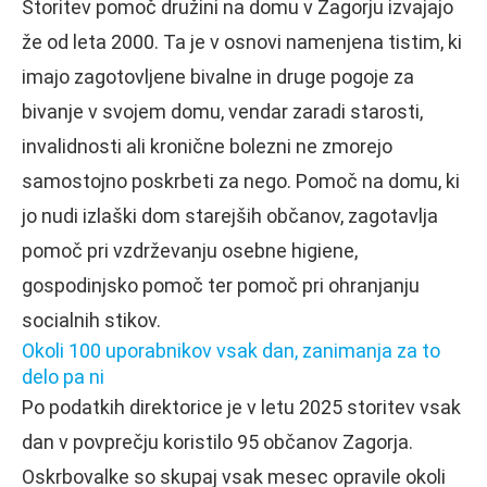
Storitev pomoč družini na domu v Zagorju izvajajo
že od leta 2000. Ta je v osnovi namenjena tistim, ki
imajo zagotovljene bivalne in druge pogoje za
bivanje v svojem domu, vendar zaradi starosti,
invalidnosti ali kronične bolezni ne zmorejo
samostojno poskrbeti za nego. Pomoč na domu, ki
jo nudi izlaški dom starejših občanov, zagotavlja
pomoč pri vzdrževanju osebne higiene,
gospodinjsko pomoč ter pomoč pri ohranjanju
socialnih stikov.
Okoli 100 uporabnikov vsak dan, zanimanja za to
delo pa ni
Po podatkih direktorice je v letu 2025 storitev vsak
dan v povprečju koristilo 95 občanov Zagorja.
Oskrbovalke so skupaj vsak mesec opravile okoli