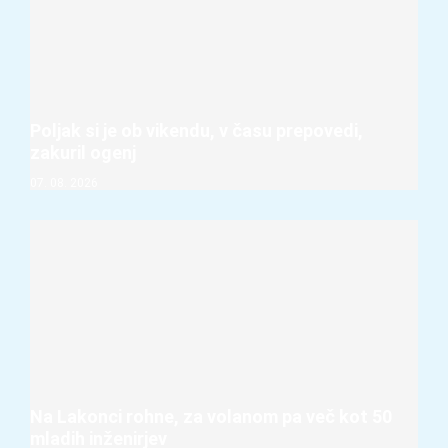
Poljak si je ob vikendu, v času prepovedi,
zakuril ogenj
07. 08. 2026
Na Lakonci rohne, za volanom pa več kot 50
mladih inženirjev