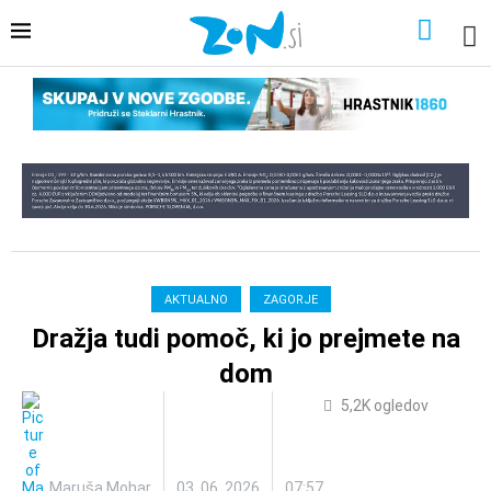
AKTUALNO
ZAGORJE
Dražja tudi pomoč, ki jo prejmete na
dom
5,2K
ogledov
Maruša Mohar
03. 06. 2026
07:57