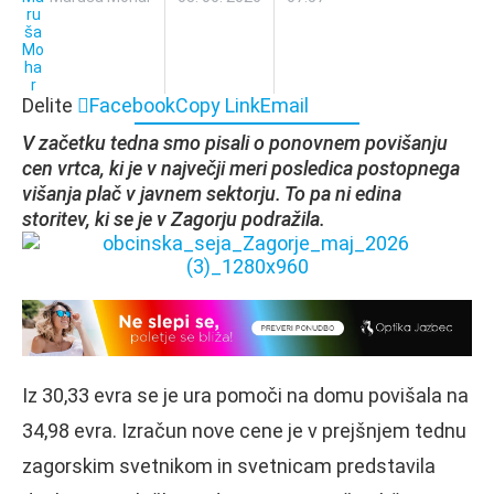
Delite
Facebook
Copy Link
Email
V začetku tedna smo pisali o ponovnem povišanju
cen vrtca, ki je v največji meri posledica postopnega
višanja plač v javnem sektorju. To pa ni edina
storitev, ki se je v Zagorju podražila.
Iz 30,33 evra se je ura pomoči na domu povišala na
34,98 evra. Izračun nove cene je v prejšnjem tednu
zagorskim svetnikom in svetnicam predstavila