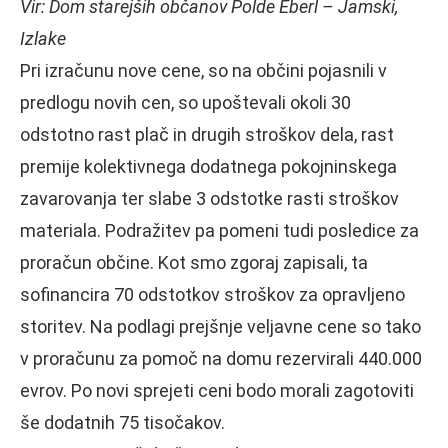
Vir: Dom starejših občanov Polde Eberl – Jamski,
Izlake
Pri izračunu nove cene, so na občini pojasnili v
predlogu novih cen, so upoštevali okoli 30
odstotno rast plač in drugih stroškov dela, rast
premije kolektivnega dodatnega pokojninskega
zavarovanja ter slabe 3 odstotke rasti stroškov
materiala. Podražitev pa pomeni tudi posledice za
proračun občine. Kot smo zgoraj zapisali, ta
sofinancira 70 odstotkov stroškov za opravljeno
storitev. Na podlagi prejšnje veljavne cene so tako
v proračunu za pomoč na domu rezervirali 440.000
evrov. Po novi sprejeti ceni bodo morali zagotoviti
še dodatnih 75 tisočakov.