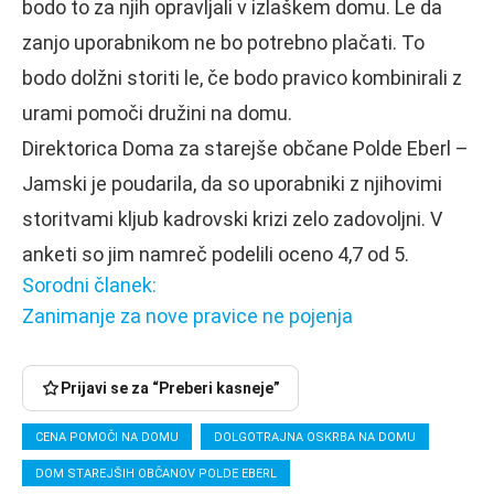
bodo to za njih opravljali v izlaškem domu. Le da
zanjo uporabnikom ne bo potrebno plačati. To
bodo dolžni storiti le, če bodo pravico kombinirali z
urami pomoči družini na domu.
Direktorica Doma za starejše občane Polde Eberl –
Jamski je poudarila, da so uporabniki z njihovimi
storitvami kljub kadrovski krizi zelo zadovoljni. V
anketi so jim namreč podelili oceno 4,7 od 5.
Sorodni članek:
Zanimanje za nove pravice ne pojenja
Prijavi se za “Preberi kasneje”
CENA POMOČI NA DOMU
DOLGOTRAJNA OSKRBA NA DOMU
DOM STAREJŠIH OBČANOV POLDE EBERL