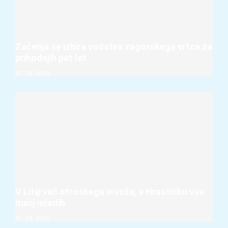
Začenja se izbira vodstva zagorskega vrtca za
prihodnjih pet let
07. 08. 2026
V Litiji več otroškega vrveža, v Hrastniku vse
manj mladih
07. 08. 2026