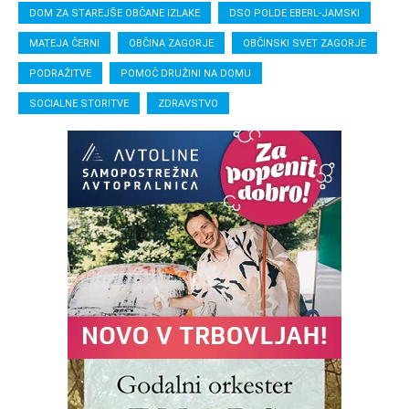
DOM ZA STAREJŠE OBČANE IZLAKE
DSO POLDE EBERL-JAMSKI
MATEJA ČERNI
OBČINA ZAGORJE
OBČINSKI SVET ZAGORJE
PODRAŽITVE
POMOČ DRUŽINI NA DOMU
SOCIALNE STORITVE
ZDRAVSTVO