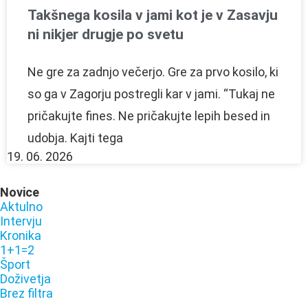
Takšnega kosila v jami kot je v Zasavju
ni nikjer drugje po svetu
Ne gre za zadnjo večerjo. Gre za prvo kosilo, ki
so ga v Zagorju postregli kar v jami. “Tukaj ne
pričakujte fines. Ne pričakujte lepih besed in
udobja. Kajti tega
19. 06. 2026
Novice
Aktulno
Intervju
Kronika
1+1=2
Šport
Doživetja
Brez filtra