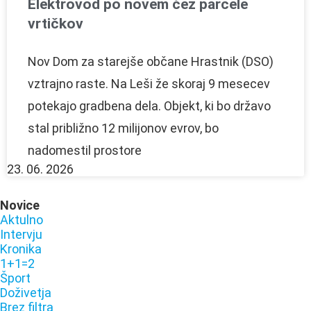
Elektrovod po novem čez parcele
vrtičkov
Nov Dom za starejše občane Hrastnik (DSO)
vztrajno raste. Na Leši že skoraj 9 mesecev
potekajo gradbena dela. Objekt, ki bo državo
stal približno 12 milijonov evrov, bo
nadomestil prostore
23. 06. 2026
Novice
Aktulno
Intervju
Kronika
1+1=2
Šport
Doživetja
Brez filtra