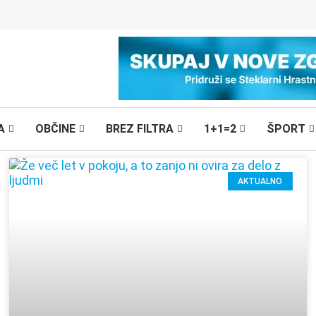
A
OBČINE
BREZ FILTRA
1+1=2
ŠPORT
AKTUALNO