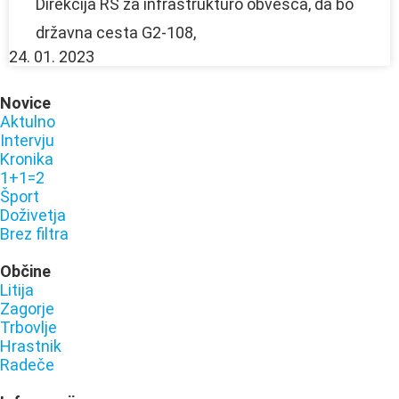
Direkcija RS za infrastrukturo obvešča, da bo
državna cesta G2-108,
24. 01. 2023
Novice
Aktulno
Intervju
Kronika
1+1=2
Šport
Doživetja
Brez filtra
Občine
Litija
Zagorje
Trbovlje
Hrastnik
Radeče