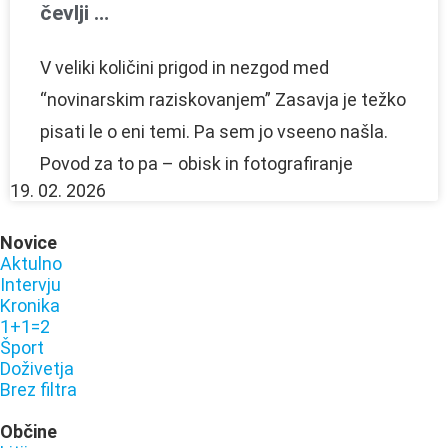
čevlji …
V veliki količini prigod in nezgod med
“novinarskim raziskovanjem” Zasavja je težko
pisati le o eni temi. Pa sem jo vseeno našla.
Povod za to pa – obisk in fotografiranje
19. 02. 2026
Novice
Aktulno
Intervju
Kronika
1+1=2
Šport
Doživetja
Brez filtra
Občine