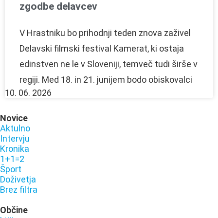
zgodbe delavcev
V Hrastniku bo prihodnji teden znova zaživel
Delavski filmski festival Kamerat, ki ostaja
edinstven ne le v Sloveniji, temveč tudi širše v
regiji. Med 18. in 21. junijem bodo obiskovalci
10. 06. 2026
Novice
Aktulno
Intervju
Kronika
1+1=2
Šport
Doživetja
Brez filtra
Občine