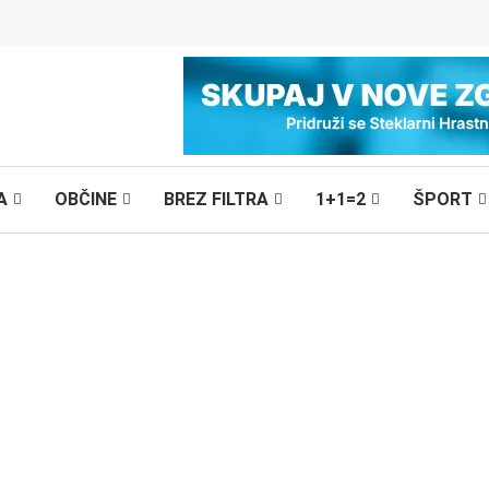
A
OBČINE
BREZ FILTRA
1+1=2
ŠPORT