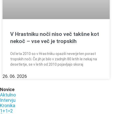
V Hrastniku noči niso več takšne kot
nekoč – vse več je tropskih
Od leta 2010 so v Hrastniku opazili neverjeten porast
tropskih noči. Če jih je bilo v zadnjih 80 letih le nekaj na
desetletje, se v letih od 2010 pojavljajo skoraj
26. 06. 2026
Novice
Aktulno
Intervju
Kronika
1+1=2