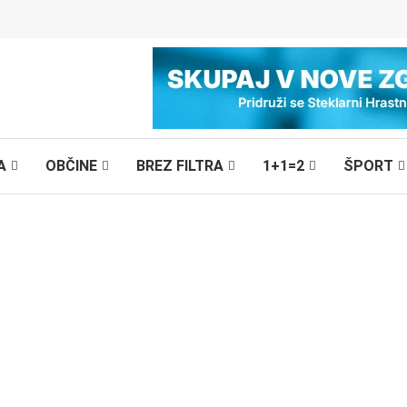
A
OBČINE
BREZ FILTRA
1+1=2
ŠPORT