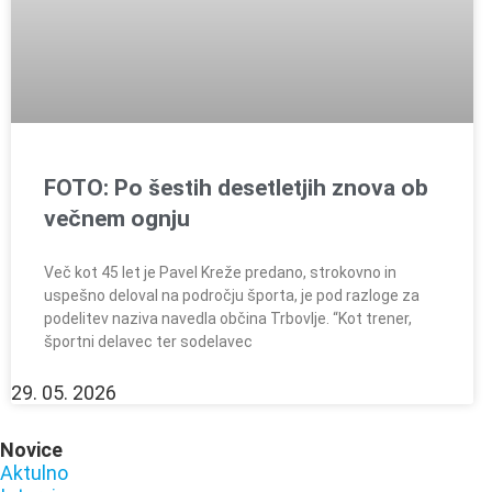
FOTO: Po šestih desetletjih znova ob
večnem ognju
Več kot 45 let je Pavel Kreže predano, strokovno in
uspešno deloval na področju športa, je pod razloge za
podelitev naziva navedla občina Trbovlje. “Kot trener,
športni delavec ter sodelavec
29. 05. 2026
Novice
Aktulno