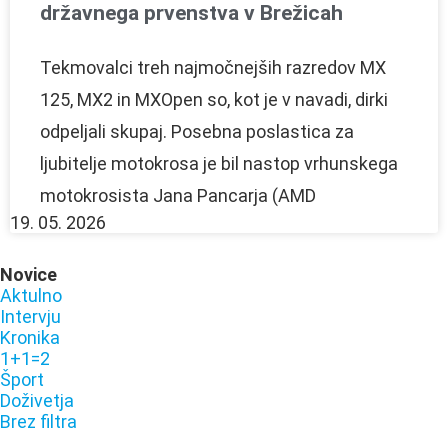
državnega prvenstva v Brežicah
Tekmovalci treh najmočnejših razredov MX
125, MX2 in MXOpen so, kot je v navadi, dirki
odpeljali skupaj. Posebna poslastica za
ljubitelje motokrosa je bil nastop vrhunskega
motokrosista Jana Pancarja (AMD
19. 05. 2026
Novice
Aktulno
Intervju
Kronika
1+1=2
Šport
Doživetja
Brez filtra