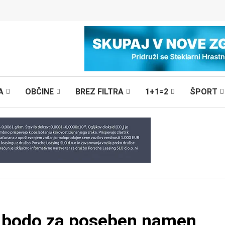
A
OBČINE
BREZ FILTRA
1+1=2
ŠPORT
ju bodo za poseben namen