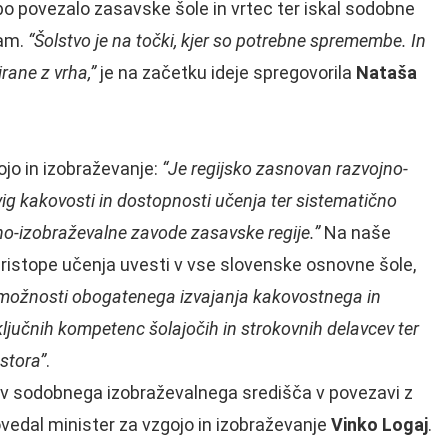
 bo povezalo zasavske šole in vrtec ter iskal sodobne
jam.
“Šolstvo je na točki, kjer so potrebne spremembe. In
irane z vrha,”
je na začetku ideje spregovorila
Nataša
ojo in izobraževanje:
“Je regijsko zasnovan razvojno-
 dvig kakovosti in dostopnosti učenja ter sistematično
jno-izobraževalne zavode zasavske regije.”
Na naše
 pristope učenja uvesti v vse slovenske osnovne šole,
možnosti obogatenega izvajanja kakovostnega in
jučnih kompetenc šolajočih in strokovnih delavcev ter
ostora”
.
v sodobnega izobraževalnega središča v povezavi z
ovedal minister za vzgojo in izobraževanje
Vinko Logaj
.