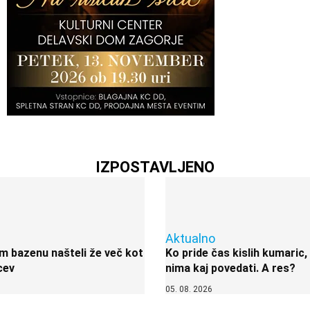
IZPOSTAVLJENO
Aktualno
 bazenu našteli že več kot
Ko pride čas kislih kumaric,
cev
nima kaj povedati. A res?
05. 08. 2026