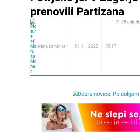
prenovili Partizana
38
ogled
Maruša Mohar
21. 11. 2025
05:17