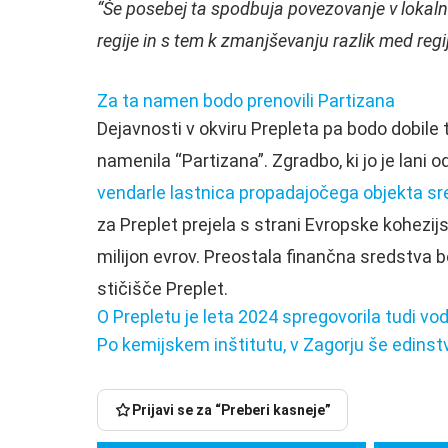
“Še posebej ta spodbuja povezovanje v lokaln
regije in s tem k zmanjševanju razlik med reg
Za ta namen bodo prenovili Partizana
Dejavnosti v okviru Prepleta pa bodo dobile 
namenila “Partizana”. Zgradbo, ki jo je lani o
vendarle lastnica propadajočega objekta sr
za Preplet prejela s strani Evropske kohezijsk
milijon evrov. Preostala finančna sredstva 
stičišče Preplet.
O Prepletu je leta 2024 spregovorila tudi vo
Po kemijskem inštitutu, v Zagorju še edin
Na
Poljak
Lakonci
Začenja
V
si
rohne,
se
Litiji
Prijavi se za “Preberi kasneje”
je
za
Za
izbira
več
ob
volanom
56.200
vodstva
otroškega