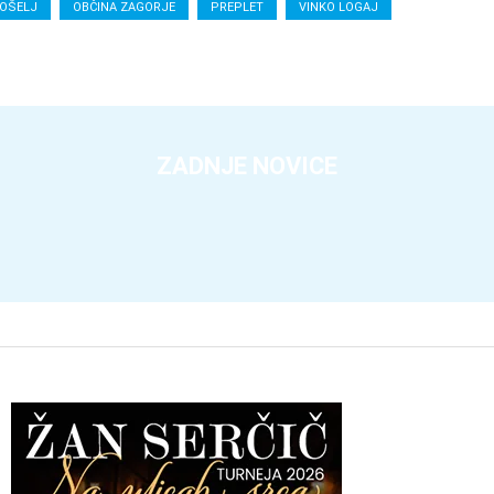
OŠELJ
OBČINA ZAGORJE
PREPLET
VINKO LOGAJ
ZADNJE NOVICE