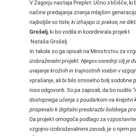
V Zagorju nastaja Preplet. Učno stičišče, ki
načine predajanja znanja mlajšim generaci
najboljše so tiste, ki izhajajo iz prakse, ne dikt
Grošelj
, ki bo vodila in koordinirala projekt.
Nataša Grošelj
In takole so ga opisali na Ministrstvu za vzg
izobraževalni projekt. Njegov osrednji cilj je
uvajanje krožnih in trajnostnih vsebin v vzgo
vprašanje, ali bi bilo smiselno bolj sodobne
niso odgovorili. So pa zapisali, da bo nudilo
“
dostopnega učenja s poudarkom na krepitvi kl
prispevalo k digitalni preobrazbi šolskega pr
Da projekt omogoča podlago za vzpostavite
vzgojno-izobraževalnimi zavodi, je o njem p