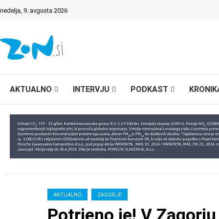
nedelja, 9. avgusta 2026
AKTUALNO
INTERVJU
PODKAST
KRONIK
AKTUALNO
ZAGORJE
Potrjeno je! V Zagor