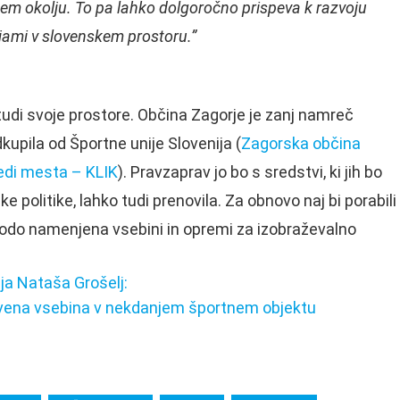
em okolju. To pa lahko dolgoročno prispeva k razvoju
ijami v slovenskem prostoru.”
tudi svoje prostore. Občina Zagorje je zanj namreč
dkupila od Športne unije Slovenija (
Zagorska občina
edi mesta – KLIK
). Pravzaprav jo bo s sredstvi, ki jih bo
e politike, lahko tudi prenovila. Za obnovo naj bi porabili
bodo namenjena vsebini in opremi za izobraževalno
dja Nataša Grošelj:
stvena vsebina v nekdanjem športnem objektu