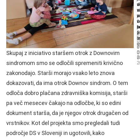
o
z
d
v
v
v
s
z
v
p
z
v
č
v
v
z
p
k
t
p
z
5
p
0
o
m
l
0
i
2
0
0
Skupaj z iniciativo staršem otrok z Downovim
0
0
0
2
2
0
sindromom smo se odločili spremeniti krivično
2
zakonodajo. Starši morajo vsako leto znova
dokazovati, da ima otrok Downov sindrom. O tem
odloča dobro plačana zdravniška komisija, starši
pa več mesecev čakajo na odločbe, ki so edini
dokument starša, da je njegov otrok drugačen od
vrstnikov. Kot del projekta smo pregledali tudi
področje DS v Sloveniji in ugotovili, kako