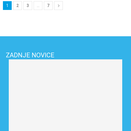
1
2
3
…
7
ZADNJE NOVICE