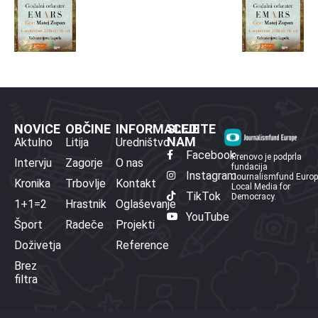
NOVICE
OBČINE
INFORMACIJE
SLEDITE
NAM
Aktulno
Litija
Uredništvo
Facebook
Prenovo je podprla
Intervju
Zagorje
O nas
fundacija
Instagram
Journalismfund Euro
Kronika
Trbovlje
Kontakt
Local Media for
TikTok
Democracy.
1+1=2
Hrastnik
Oglaševanje
YouTube
Šport
Radeče
Projekti
Doživetja
Reference
Brez
filtra