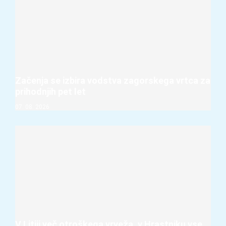
Začenja se izbira vodstva zagorskega vrtca za
prihodnjih pet let
07. 08. 2026
V Litiji več otroškega vrveža, v Hrastniku vse