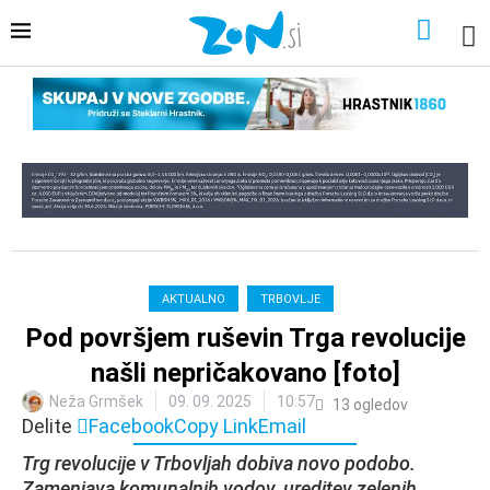
AKTUALNO
TRBOVLJE
Pod površjem ruševin Trga revolucije
našli nepričakovano [foto]
Neža Grmšek
09. 09. 2025
10:57
13
ogledov
Delite
Facebook
Copy Link
Email
Trg revolucije v Trbovljah dobiva novo podobo.
Zamenjava komunalnih vodov, ureditev zelenih