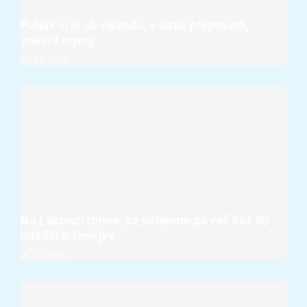
Poljak si je ob vikendu, v času prepovedi,
zakuril ogenj
07. 08. 2026
Na Lakonci rohne, za volanom pa več kot 50
mladih inženirjev
07. 08. 2026