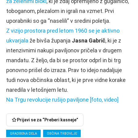
za zelenimi bloki
, ki je zdaj opremljeno z gugalnico,
toboganom, plezalom in igrali na vzmet. Prvi
uporabniki so ga “naselili” v sredini poletja.
Z vizijo prostora pred letom 1960 se je aktivno
ukvarjala
že bivša županja
Jasna Gabrič
, ki je z
intenzivnimi nakupi paviljonov pričela v drugem
mandatu. Z željo, da bi se prostor odprl in bi trg
ponovno prišel do izraza. Prav to idejo nadaljuje
tudi nova občinska oblast, ki je prve vidne korake
naredila v letošnjem letu.
Na Trgu revolucije rušijo paviljone [foto, video]
Prijavi se za “Preberi kasneje”
GRADBENA DELA
OBČINA TRBOVLJE