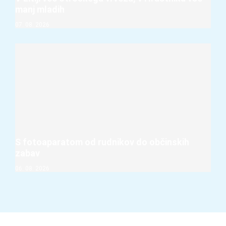
manj mladih
07. 08. 2026
S fotoaparatom od rudnikov do občinskih
zabav
06. 08. 2026