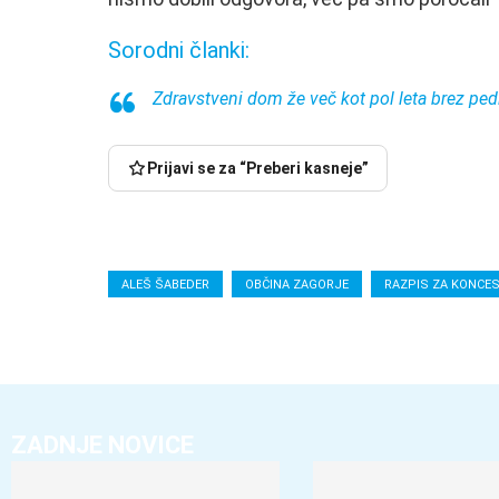
Sorodni članki:
Zdravstveni dom že več kot pol leta brez ped
Prijavi se za “Preberi kasneje”
ALEŠ ŠABEDER
OBČINA ZAGORJE
RAZPIS ZA KONCES
ZADNJE NOVICE