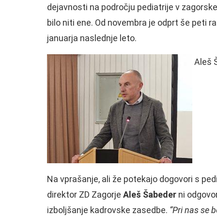
dejavnosti na področju pediatrije v zagorsk
bilo niti ene. Od novembra je odprt še peti ra
januarja naslednje leto.
Aleš Š
Na vprašanje, ali že potekajo dogovori s pe
direktor ZD Zagorje
Aleš Šabeder
ni odgovor
izboljšanje kadrovske zasedbe.
“Pri nas se b