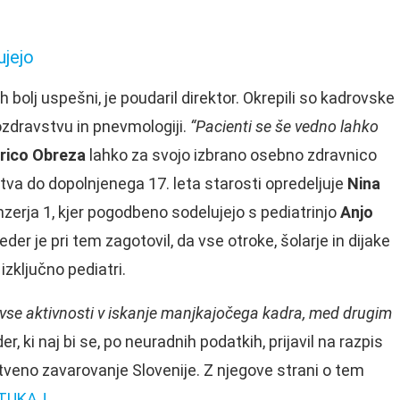
ujejo
ih bolj uspešni, je poudaril direktor. Okrepili so kadrovske
bozdravstvu in pnevmologiji.
“Pacienti se še vedno lahko
rico Obreza
lahko za svojo izbrano osebno zdravnico
tva do dopolnjenega 17. leta starosti opredeljuje
Nina
erja 1, kjer pogodbeno sodelujejo s pediatrinjo
Anjo
der je pri tem zagotovil, da vse otroke, šolarje in dijake
zključno pediatri.
se aktivnosti v iskanje manjkajočega kadra, med drugim
r, ki naj bi se, po neuradnih podatkih, prijavil na razpis
veno zavarovanje Slovenije. Z njegove strani o tem
TUKAJ
.