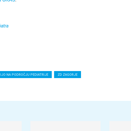
iatra
IJO NA PODROČJU PEDIATRIJE
ZD ZAGORJE