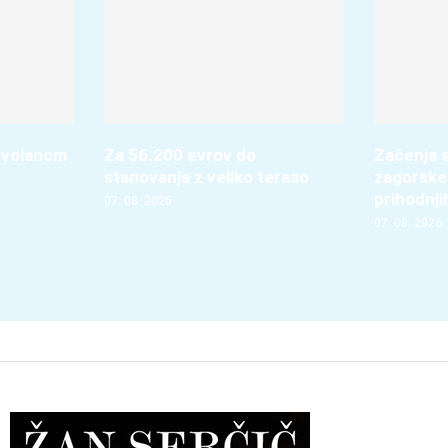
 volanom
Za 56.200 evrov do
Začenja s
stanovanja z veliko teraso
zagorske
prihodnji
07. 08. 2026
07. 08. 2026