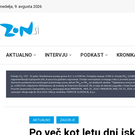
nedelja, 9. avgusta 2026
AKTUALNO
INTERVJU
PODKAST
KRONIK
AKTUALNO
ZAGORJE
Po več kot letu dni is