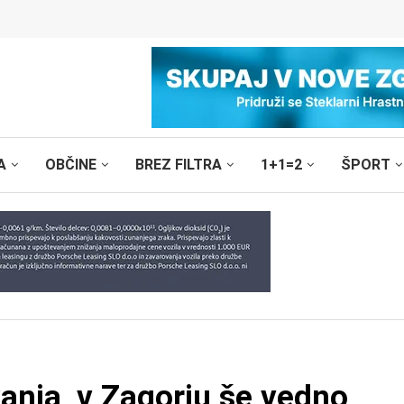
A
OBČINE
BREZ FILTRA
1+1=2
ŠPORT
kanja, v Zagorju še vedno