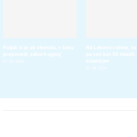
Poljak si je ob vikendu, v času
Na Lakonci rohne, za
prepovedi, zakuril ogenj
pa več kot 50 mladih
inženirjev
07. 08. 2026
07. 08. 2026