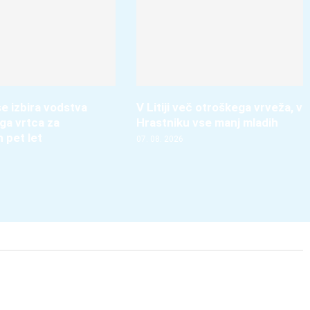
e izbira vodstva
V Litiji več otroškega vrveža, v
ga vrtca za
Hrastniku vse manj mladih
h pet let
07. 08. 2026