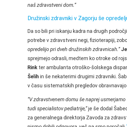
naš zdravstveni dom.”
Družinski zdravniki v Zagorju še opredelj
Da so bili pri iskanju kadra na drugih področj
potrebe v zdravstveni negi, fizioterapiji, zo
opredelijo pri dveh družinskih zdravnicah.”
Je
sprejmejo odrasli, medtem ko otroke od rojs
Rink
ter ambulanta otroško-šolskega dispanz
Šelih
in še nekaterimi drugimi zdravniki. Šabe
v času sistematskih pregledov obravnavajo i
“V zdravstvenem domu še naprej usmerjamo v
tudi specialistov pediatrije,”
je še dodal Šabede
za generalnega direktorja Zavoda za zdravst
nismo dobili odgovora, več pa smo poročali