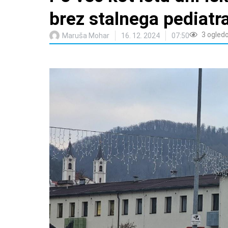
brez stalnega pediatr
3
ogled
Maruša Mohar
16. 12. 2024
07:50