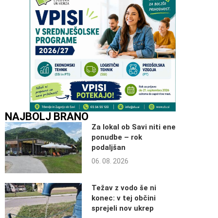
NAJBOLJ BRANO
Za lokal ob Savi niti ene
ponudbe – rok
podaljšan
06. 08. 2026
Težav z vodo še ni
konec: v tej občini
sprejeli nov ukrep